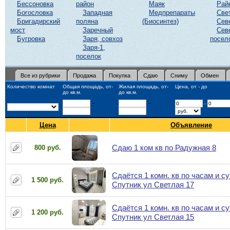
Бессоновка
район
Маяк
Рай
Богословка
Западная
Медпрепараты
Све
Бригадирский
поляна
(Биосинтез)
Сев
мост
Заречный
Сев
Бугровка
Заря, совхоз
посел
Заря-1,
поселок
Все из рубрики
Продажа
Покупка
Сдаю
Сниму
Обмен
Количество комнат
Общая площадь, от-
Жилая площадь, от-
Цена, от - до
до кв.м.
до кв.м.
-
-
-
Цена
Объявление
Сдаю 1 ком кв по Радужная 8
800 руб.
Сдаётся 1 комн. кв по часам и су
1 500 руб.
Спутник ул Светлая 17
Сдаётся 1 комн. кв по часам и су
1 200 руб.
Спутник ул Светлая 15