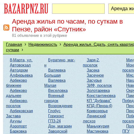
Аренда жилья по часам, по суткам в
Пензе, район «Спутник»
81 объявление в этой рубрике
›
›
Главная
Недвижимость
Аренда жилья. Сдать, снять кварти
›
суткам
8-Марта, ул.
Буратино, маг-
Заря-2,
Мич
Автовокзал
н
поселок
Мон
Автодром
Валяевка
Засека
посел
Алферьевка
Большая
Засечное
Мяс
Арбеково
Валяевка
Засурье
Нах
ближнее
Малая
ЗИФ, поселок
Нов
Арбеково
Веселовка
Золотаревка
Окр
дальнее
Военный
Константиновка
Пам
Арбеково,
городок
КП "Дубрава"
Побе
поселок
Возрождение
КПД (Пенза-4)
Пен
Арбековская
Глобус
Кривозерье
Пен
Застава
Горизонт
Ленинский
Поб
Ахуны
ГПЗ-24
лесхоз
посел
Аэропорт
Дон, магазин
Маньчжурия
Пол
Барковка
Заводской
Мастиновка
ПГУ