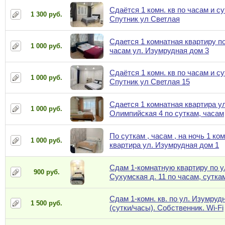
Сдаётся 1 комн. кв по часам и су
1 300 руб.
Спутник ул Светлая
Сдается 1 комнатная квартиру по
1 000 руб.
часам ул. Изумрудная дом 3
Сдаётся 1 комн. кв по часам и су
1 000 руб.
Спутник ул Светлая 15
Сдается 1 комнатная квартира ул
1 000 руб.
Олимпийская 4 по суткам, часам
По суткам , часам , на ночь 1 ко
1 000 руб.
квартира ул. Изумрудная дом 1
Сдам 1-комнатную квартиру по у
900 руб.
Сухумская д. 11 по часам, сутка
Сдам 1-комн. кв. по ул. Изумрудн
1 500 руб.
(сутки/часы). Собственник. Wi-Fi