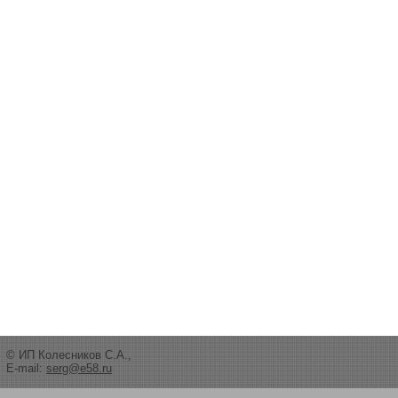
© ИП Колесников С.А.,
E-mail:
serg@e58.ru