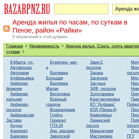
Аренда жилья по часам, по суткам в
Пензе, район «Райки»
0 объявлений в этой рубрике
›
›
Главная
Недвижимость
Аренда жилья. Сдать, снять кварти
›
суткам
8-Марта, ул.
Буратино, маг-
Заря-2,
Мич
Автовокзал
н
поселок
Мон
Автодром
Валяевка
Засека
посел
Алферьевка
Большая
Засечное
Мяс
Арбеково
Валяевка
Засурье
Нах
ближнее
Малая
ЗИФ, поселок
Нов
Арбеково
Веселовка
Золотаревка
Окр
дальнее
Военный
Константиновка
Пам
Арбеково,
городок
КП "Дубрава"
Побе
поселок
Возрождение
КПД (Пенза-4)
Пен
Арбековская
Глобус
Кривозерье
Пен
Застава
Горизонт
Ленинский
Поб
Ахуны
ГПЗ-24
лесхоз
посел
Аэропорт
Дон, магазин
Маньчжурия
Пол
Барковка
Заводской
Мастиновка
ПГУ