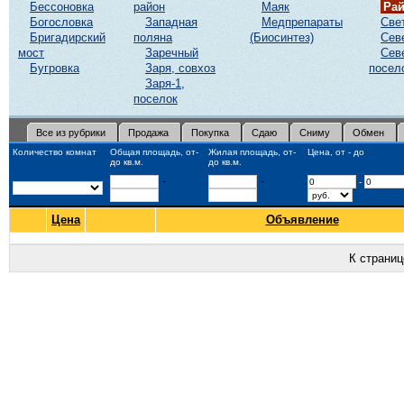
Бессоновка
район
Маяк
Ра
Богословка
Западная
Медпрепараты
Све
Бригадирский
поляна
(Биосинтез)
Сев
мост
Заречный
Сев
Бугровка
Заря, совхоз
посел
Заря-1,
поселок
Все из рубрики
Продажа
Покупка
Сдаю
Сниму
Обмен
Количество комнат
Общая площадь, от-
Жилая площадь, от-
Цена, от - до
до кв.м.
до кв.м.
-
-
-
Цена
Объявление
К страни