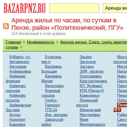
Аренда жилья по часам, по суткам в
Пензе, район «Политехнический, ПГУ»
214 объявлений в этой рубрике
›
›
Главная
Недвижимость
Аренда жилья. Сдать, снять кварти
›
суткам
8-Марта, ул.
Буратино,
Засека
Монт
Автовокзал
маг-н
Засечное
посело
Автодром
Валяевка
Засурье
Мясо
Алферьевка
Большая
ЗИФ, поселок
Наха
Арбеково
Валяевка
Золотаревка
Ново-
ближнее
Малая
Константиновка
Окру
Арбеково
Веселовка
КП "Дубрава"
Памя
дальнее
Военный
КПД (Пенза-4)
Пенза
Арбеково,
городок
Кривозерье
Пенза
поселок
Глобус
Ленинский
Побоч
Арбековская
Горизонт
лесхоз
Поли
Застава
ГПЗ-24
Маньчжурия
ПГУ
Ахуны
Дон, магазин
Мастиновка
Райк
Аэропорт
Заводской
Маяк
Светл
Барковка
район
Медпрепараты
Севе