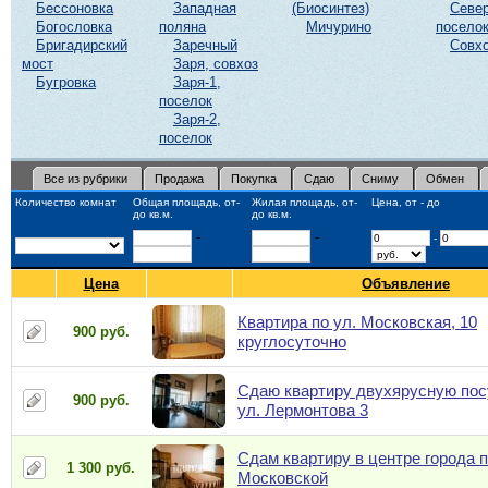
Бессоновка
Западная
(Биосинтез)
Север
Богословка
поляна
Мичурино
посело
Бригадирский
Заречный
Совхо
мост
Заря, совхоз
Бугровка
Заря-1,
поселок
Заря-2,
поселок
Все из рубрики
Продажа
Покупка
Сдаю
Сниму
Обмен
Количество комнат
Общая площадь, от-
Жилая площадь, от-
Цена, от - до
до кв.м.
до кв.м.
-
-
-
Цена
Объявление
Квартира по ул. Московская, 10
900 руб.
круглосуточно
Сдаю квартиру двухярусную пос
900 руб.
ул. Лермонтова 3
Сдам квартиру в центре города п
1 300 руб.
Московской