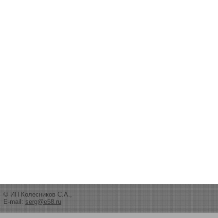
© ИП Колесников С.А.,
E-mail:
serg@e58.ru