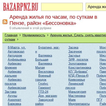
Аренда жилья по часам, по суткам в
Пензе, район «Бессоновка»
0 объявлений в этой рубрике
›
›
Главная
Недвижимость
Аренда жилья. Сдать, снять кварти
›
суткам
8-Марта, ул.
Буратино, маг-
Засека
Мон
Автовокзал
н
Засечное
посел
Автодром
Валяевка
Засурье
Мяс
Алферьевка
Большая
ЗИФ, поселок
Нах
Арбеково
Валяевка
Золотаревка
Нов
ближнее
Малая
Константиновка
Окр
Арбеково
Веселовка
КП "Дубрава"
Пам
дальнее
Военный
КПД (Пенза-4)
Побед
Арбеково,
городок
Кривозерье
Пенз
поселок
Глобус
Ленинский
Пенз
Арбековская
Горизонт
лесхоз
Поб
Застава
ГПЗ-24
Маньчжурия
посел
Ахуны
Дон, магазин
Мастиновка
Пол
Аэропорт
Заводской
Маяк
ПГУ
Барковка
район
Медпрепараты
Рай