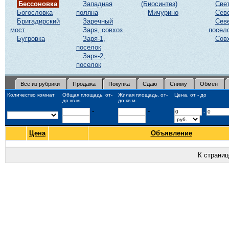
Бессоновка
Западная
(Биосинтез)
Све
Богословка
поляна
Мичурино
Сев
Бригадирский
Заречный
Сев
мост
Заря, совхоз
посел
Бугровка
Заря-1,
Сов
поселок
Заря-2,
поселок
Все из рубрики
Продажа
Покупка
Сдаю
Сниму
Обмен
Количество комнат
Общая площадь, от-
Жилая площадь, от-
Цена, от - до
до кв.м.
до кв.м.
-
-
-
Цена
Объявление
К страни