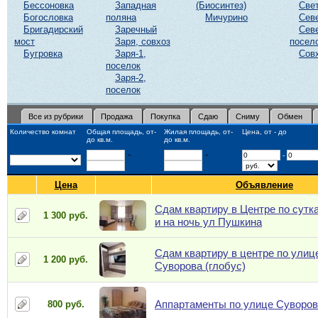
Бессоновка
Западная
(Биосинтез)
Све
Богословка
поляна
Мичурино
Сев
Бригадирский
Заречный
Сев
мост
Заря, совхоз
посел
Бугровка
Заря-1,
Сов
поселок
Заря-2,
поселок
Все из рубрики
Продажа
Покупка
Сдаю
Сниму
Обмен
Количество комнат
Общая площадь, от-
Жилая площадь, от-
Цена, от - до
до кв.м.
до кв.м.
-
-
-
Цена
Объявление
Сдам квартиру в Центре по сутк
1 300 руб.
и на ночь ул Пушкина
Сдам квартиру в центре по улиц
1 200 руб.
Суворова (глобус)
Аппартаменты по улице Суворов
800 руб.