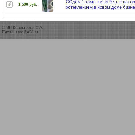
ССдам 1 комн. кв на 9 эт. с пан
1 500 руб.
остеклением в новом доме бизне
© ИП Колесников С.А.,
E-mail:
serg@e58.ru