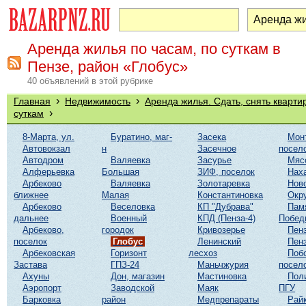
Аренда жилья по часам, по суткам в
Пензе, район «Глобус»
40 объявлений в этой рубрике
›
›
Главная
Недвижимость
Аренда жилья. Сдать, снять кварти
›
суткам
8-Марта, ул.
Буратино, маг-
Засека
Мон
Автовокзал
н
Засечное
посел
Автодром
Валяевка
Засурье
Мяс
Алферьевка
Большая
ЗИФ, поселок
Нах
Арбеково
Валяевка
Золотаревка
Нов
ближнее
Малая
Константиновка
Окр
Арбеково
Веселовка
КП "Дубрава"
Пам
дальнее
Военный
КПД (Пенза-4)
Побед
Арбеково,
городок
Кривозерье
Пенз
поселок
Глобус
Ленинский
Пенз
Арбековская
Горизонт
лесхоз
Поб
Застава
ГПЗ-24
Маньчжурия
посел
Ахуны
Дон, магазин
Мастиновка
Пол
Аэропорт
Заводской
Маяк
ПГУ
Барковка
район
Медпрепараты
Рай