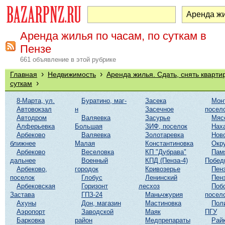
Аренда жилья по часам, по суткам в
Пензе
661 объявление в этой рубрике
›
›
Главная
Недвижимость
Аренда жилья. Сдать, снять кварти
›
суткам
8-Марта, ул.
Буратино, маг-
Засека
Мон
Автовокзал
н
Засечное
посел
Автодром
Валяевка
Засурье
Мяс
Алферьевка
Большая
ЗИФ, поселок
Нах
Арбеково
Валяевка
Золотаревка
Нов
ближнее
Малая
Константиновка
Окр
Арбеково
Веселовка
КП "Дубрава"
Пам
дальнее
Военный
КПД (Пенза-4)
Побед
Арбеково,
городок
Кривозерье
Пенз
поселок
Глобус
Ленинский
Пенз
Арбековская
Горизонт
лесхоз
Поб
Застава
ГПЗ-24
Маньчжурия
посел
Ахуны
Дон, магазин
Мастиновка
Пол
Аэропорт
Заводской
Маяк
ПГУ
Барковка
район
Медпрепараты
Рай