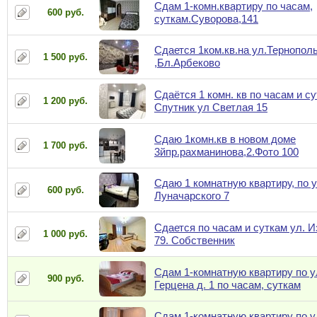
Сдам 1-комн.квартиру по часам,
600 руб.
суткам.Суворова,141
Сдается 1ком.кв.на ул.Тернопол
1 500 руб.
,Бл.Арбеково
Сдаётся 1 комн. кв по часам и су
1 200 руб.
Спутник ул Светлая 15
Сдаю 1комн.кв в новом доме
1 700 руб.
3йпр.рахманинова,2.Фото 100
Сдаю 1 комнатную квартиру, по у
600 руб.
Луначарского 7
Сдается по часам и суткам ул. 
1 000 руб.
79. Собственник
Сдам 1-комнатную квартиру по у
900 руб.
Герцена д. 1 по часам, суткам
Сдам 1-комнатную квартиру по у