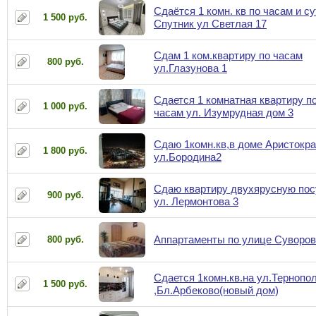
Сдаётся 1 комн. кв по часам и су
1 500 руб.
Спутник ул Светлая 17
Сдам 1 ком.квартиру по часам
800 руб.
ул.Глазунова 1
Сдается 1 комнатная квартиру по
1 000 руб.
часам ул. Изумрудная дом 3
Сдаю 1комн.кв,в доме Аристокра
1 800 руб.
ул.Бородина2
Сдаю квартиру двухярусную пос
900 руб.
ул. Лермонтова 3
Аппартаменты по улице Суворов
800 руб.
Сдается 1комн.кв.на ул.Тернопо
1 500 руб.
,Бл.Арбеково(новый дом)