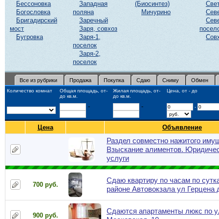
Бессоновка
Западная
(Биосинтез)
Све
Богословка
поляна
Мичурино
Сев
Бригадирский
Заречный
Сев
мост
Заря, совхоз
посел
Бугровка
Заря-1,
Сов
поселок
Заря-2,
поселок
Все из рубрики
Продажа
Покупка
Сдаю
Сниму
Обмен
Количество комнат
Общая площадь, от-
Жилая площадь, от-
Цена, от - до
до кв.м.
до кв.м.
-
-
-
Цена
Объявление
Раздел совместно нажитого иму
Взыскание алиментов. Юридиче
услуги
Сдаю квартиру по часам по сутк
700 руб.
районе Автовокзала ул Герцена д
Сдаются апартаменты люкс по у
900 руб.