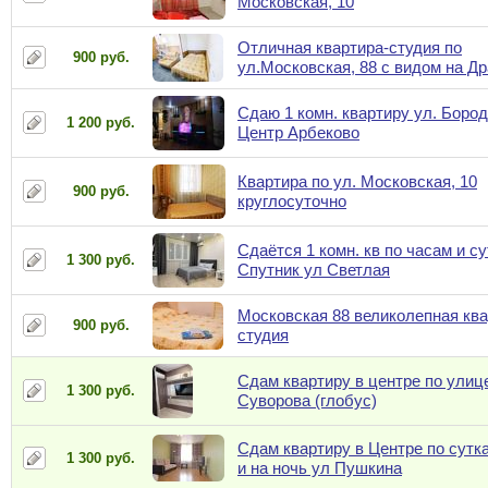
Московская, 10
Отличная квартира-студия по
900 руб.
ул.Московская, 88 с видом на Д
Сдаю 1 комн. квартиру ул. Бород
1 200 руб.
Центр Арбеково
Квартира по ул. Московская, 10
900 руб.
круглосуточно
Сдаётся 1 комн. кв по часам и су
1 300 руб.
Спутник ул Светлая
Московская 88 великолепная ква
900 руб.
студия
Сдам квартиру в центре по улиц
1 300 руб.
Суворова (глобус)
Сдам квартиру в Центре по сутк
1 300 руб.
и на ночь ул Пушкина