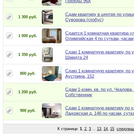
Победы 96д
Сдам квартиру в центре по улиц
1 300 руб.
Суворова (глобус)
Сдается 1 комнатная квартира ул
1 000 руб.
Олимпийская 4 по суткам, часам
Сдаю 1 комнатную квартиру, по у
1 350 руб.
Шмидта 24
Сдаю 1 комнатную квартиру, по у
800 руб.
Аустрина, 152
Сдам 1-комн. кв. по ул. Чкалова, 
1 200 руб.
Собственник
Сдам 1-комнатную квартиру по у
900 руб.
Ладожская д. 146 по часам, сутк
К странице:
1
,
2
,
3
...
13
,
14
,
15
следующ