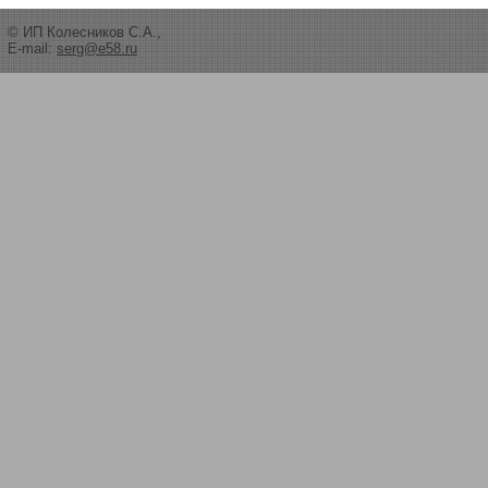
© ИП Колесников С.А.,
E-mail:
serg@e58.ru