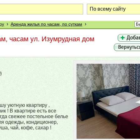
›
›
ру
Аренда жилья по часам, по суткам
ам, часам ул. Изумрудная дом
9
)
шу уютную квартиру ,
к ! В квартире есть все
гда свежее постельное белье
для одежды, кондиционер,
ша, чай, кофе, сахар !
!