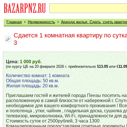
›
›
Главная
Недвижимость
Аренда жилья. Сдать, снять кварти
Сдается 1 комнатная квартиру по сутк
3
Цена:
1 000 руб.
(по курсу ЦБ на 20 февраля 2026 г. приблизительно $
13.05
или €
11.0
Количество комнат: 1 комната
Общая площадь: 50 кв.м.
Жилая площадь: 20 кв.м.
Приглашаем гостей и жителей города Пензы посетить на
расположенную в самой близости от набережной г. Спутни
необходимое для вашего комфортного проживания ! Все
и полотенца , утюг, чайник , гладильная доска, сушилка 
телевизор, микроволновка, Wi-Fi, принадлежности для ду
Стоимость суток от 2500рублей, 3 часа 1300
Командированным предоставляем отчетные документы 