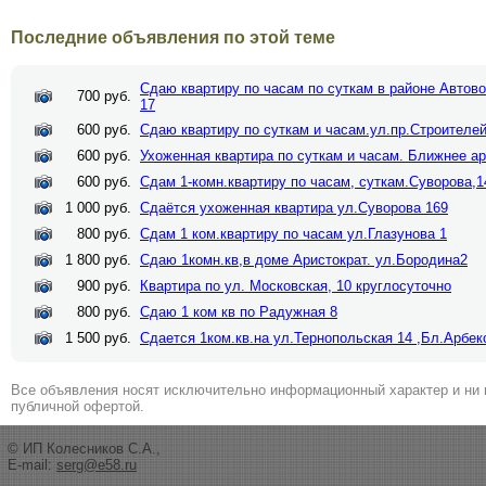
Последние объявления по этой теме
Сдаю квартиру по часам по суткам в районе Автово
700 руб.
17
600 руб.
Сдаю квартиру по суткам и часам.ул.пр.Строителей
600 руб.
Ухоженная квартира по суткам и часам. Ближнее а
600 руб.
Сдам 1-комн.квартиру по часам, суткам.Суворова,1
1 000 руб.
Сдаётся ухоженная квартира ул.Суворова 169
800 руб.
Сдам 1 ком.квартиру по часам ул.Глазунова 1
1 800 руб.
Сдаю 1комн.кв,в доме Аристократ. ул.Бородина2
900 руб.
Квартира по ул. Московская, 10 круглосуточно
800 руб.
Сдаю 1 ком кв по Радужная 8
1 500 руб.
Сдается 1ком.кв.на ул.Тернопольская 14 ,Бл.Арбек
Все объявления носят исключительно информационный характер и ни 
публичной офертой.
© ИП Колесников С.А.,
E-mail:
serg@e58.ru