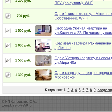
1 200 руб.
ПГУ. (по суткам). Wi-Fi
Сдам 1-комн. кв. по ул. Московск
700 руб.
Собственник. Wi-Fi
Свободна Уютная квартира на
1 500 руб.
ул.Калинина 22. По часам,суткам
Красивая квартира Рахманинова 
1 000 руб.
арбеково
Сдаю Уютную квартиру в новом 
1 500 руб.
ул.Мира 40а
Сдам квартиру в центре города п
1 300 руб.
Московской
К странице:
1
,
2
,
3
,
4
,
5
,
6
,
7
,
8
,
9
следующ
© ИП Колесников С.А.,
E-mail:
serg@e58.ru