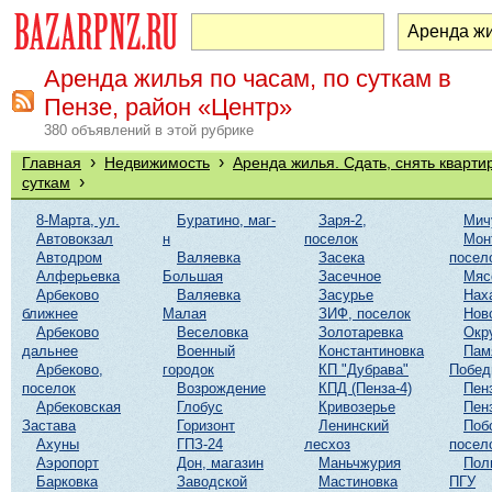
Аренда жилья по часам, по суткам в
Пензе, район «Центр»
380 объявлений в этой рубрике
›
›
Главная
Недвижимость
Аренда жилья. Сдать, снять кварти
›
суткам
8-Марта, ул.
Буратино, маг-
Заря-2,
Мич
Автовокзал
н
поселок
Мон
Автодром
Валяевка
Засека
посел
Алферьевка
Большая
Засечное
Мяс
Арбеково
Валяевка
Засурье
Нах
ближнее
Малая
ЗИФ, поселок
Нов
Арбеково
Веселовка
Золотаревка
Окр
дальнее
Военный
Константиновка
Пам
Арбеково,
городок
КП "Дубрава"
Побе
поселок
Возрождение
КПД (Пенза-4)
Пен
Арбековская
Глобус
Кривозерье
Пен
Застава
Горизонт
Ленинский
Поб
Ахуны
ГПЗ-24
лесхоз
посел
Аэропорт
Дон, магазин
Маньчжурия
Пол
Барковка
Заводской
Мастиновка
ПГУ