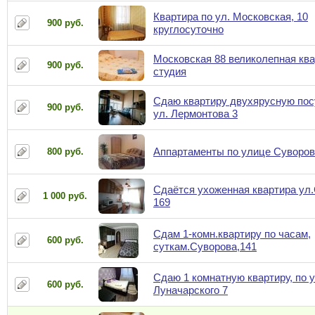
Квартира по ул. Московская, 10
900 руб.
круглосуточно
Московская 88 великолепная ква
900 руб.
студия
Сдаю квартиру двухярусную пос
900 руб.
ул. Лермонтова 3
Аппартаменты по улице Суворов
800 руб.
Сдаётся ухоженная квартира ул
1 000 руб.
169
Сдам 1-комн.квартиру по часам,
600 руб.
суткам.Суворова,141
Сдаю 1 комнатную квартиру, по у
600 руб.
Луначарского 7