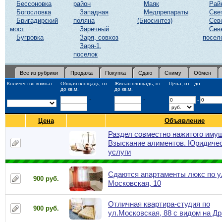
Бессоновка
район
Маяк
Рай
Богословка
Западная
Медпрепараты
Све
Бригадирский
поляна
(Биосинтез)
Сев
мост
Заречный
Сев
Бугровка
Заря, совхоз
посел
Заря-1,
поселок
Все из рубрики
Продажа
Покупка
Сдаю
Сниму
Обмен
Количество комнат
Общая площадь, от-
Жилая площадь, от-
Цена, от - до
до кв.м.
до кв.м.
-
-
-
Цена
Объявление
Раздел совместно нажитого иму
Взыскание алиментов. Юридиче
услуги
Сдаются апартаменты люкс по у
900 руб.
Московская, 10
Отличная квартира-студия по
900 руб.
ул.Московская, 88 с видом на Д