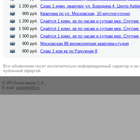
1 200 руб.
Сдаю 1 комн. квартиру ул. Бородина 4. Центр Арбе
900 руб.
Квартира по ул. Московская, 10 круглосуточно
1 200 руб.
Сдаётся 1 комн. кв по часам и суткам мкр. Спутник
1 500 руб.
Сдаётся 1 комн. кв по часам и суткам мкр. Спутник
1 300 руб.
Сдаётся 1 комн. кв по часам и суткам мкр. Спутник
900 руб.
Московская 88 великолепная квартира-студия
800 руб.
Сдаю 1 ком кв по Радужная 8
Все объявления носят исключительно информационный характер и ни 
публичной офертой.
© ИП Колесников С.А.,
E-mail:
serg@e58.ru