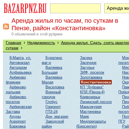
Аренда жилья по часам, по суткам в
Пензе, район «Константиновка»
0 объявлений в этой рубрике
›
›
Главная
Недвижимость
Аренда жилья. Сдать, снять кварти
›
суткам
8-Марта, ул.
Буратино,
Засека
Мон
Автовокзал
маг-н
Засечное
посел
Автодром
Валяевка
Засурье
Мяс
Алферьевка
Большая
ЗИФ, поселок
Нах
Арбеково
Валяевка
Золотаревка
Нов
ближнее
Малая
Константиновка
Окр
Арбеково
Веселовка
КП "Дубрава"
Пам
дальнее
Военный
КПД (Пенза-4)
Побе
Арбеково,
городок
Кривозерье
Пен
поселок
Глобус
Ленинский лесхоз
Пен
Арбековская
Горизонт
Маньчжурия
Поб
Застава
ГПЗ-24
Мастиновка
посел
Ахуны
Дон, магазин
Маяк
Пол
Аэропорт
Заводской
Медпрепараты
ПГУ
Барковка
район
(Биосинтез)
Рай