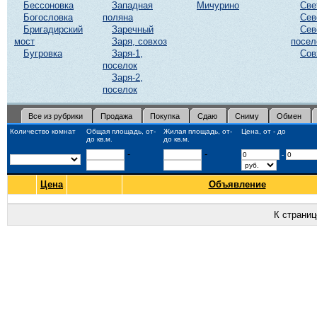
Бессоновка
Западная
Мичурино
Све
Богословка
поляна
Сев
Бригадирский
Заречный
Сев
мост
Заря, совхоз
посел
Бугровка
Заря-1,
Сов
поселок
Заря-2,
поселок
Все из рубрики
Продажа
Покупка
Сдаю
Сниму
Обмен
Количество комнат
Общая площадь, от-
Жилая площадь, от-
Цена, от - до
до кв.м.
до кв.м.
-
-
-
Цена
Объявление
К страни