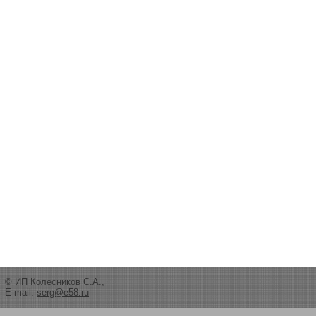
© ИП Колесников С.А.,
E-mail:
serg@e58.ru