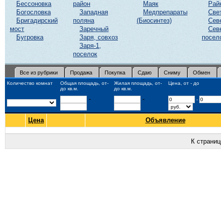
Бессоновка
район
Маяк
Рай
Богословка
Западная
Медпрепараты
Све
Бригадирский
поляна
(Биосинтез)
Сев
мост
Заречный
Сев
Бугровка
Заря, совхоз
посел
Заря-1,
поселок
Все из рубрики
Продажа
Покупка
Сдаю
Сниму
Обмен
Количество комнат
Общая площадь, от-
Жилая площадь, от-
Цена, от - до
до кв.м.
до кв.м.
-
-
-
Цена
Объявление
К страни