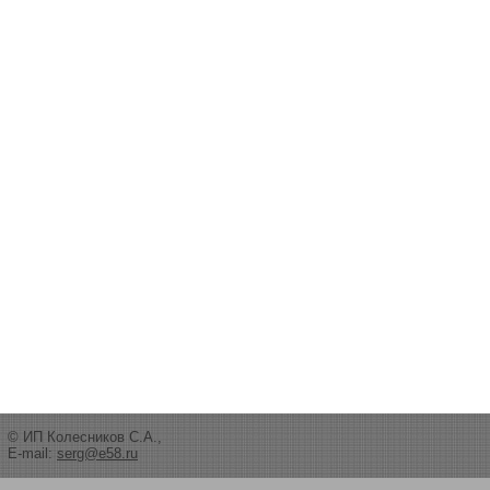
© ИП Колесников С.А.,
E-mail:
serg@e58.ru