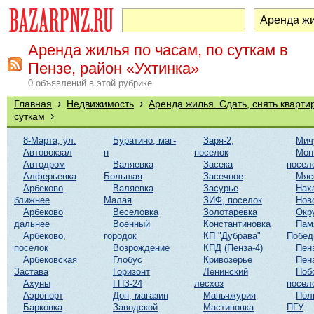
Аренда жилья по часам, по суткам в
Пензе, район «Ухтинка»
0 объявлений в этой рубрике
›
›
Главная
Недвижимость
Аренда жилья. Сдать, снять кварти
›
суткам
8-Марта, ул.
Буратино, маг-
Заря-2,
Мич
Автовокзал
н
поселок
Мон
Автодром
Валяевка
Засека
посел
Алферьевка
Большая
Засечное
Мяс
Арбеково
Валяевка
Засурье
Нах
ближнее
Малая
ЗИФ, поселок
Нов
Арбеково
Веселовка
Золотаревка
Окр
дальнее
Военный
Константиновка
Пам
Арбеково,
городок
КП "Дубрава"
Побе
поселок
Возрождение
КПД (Пенза-4)
Пен
Арбековская
Глобус
Кривозерье
Пен
Застава
Горизонт
Ленинский
Поб
Ахуны
ГПЗ-24
лесхоз
посел
Аэропорт
Дон, магазин
Маньчжурия
Пол
Барковка
Заводской
Мастиновка
ПГУ