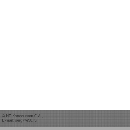
© ИП Колесников С.А.,
E-mail:
serg@e58.ru