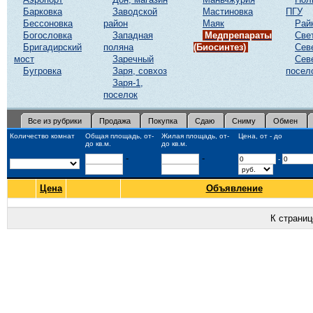
Барковка
Заводской
Мастиновка
ПГУ
Бессоновка
район
Маяк
Рай
Богословка
Западная
Медпрепараты
Све
Бригадирский
поляна
(Биосинтез)
Сев
мост
Заречный
Сев
Бугровка
Заря, совхоз
посел
Заря-1,
поселок
Все из рубрики
Продажа
Покупка
Сдаю
Сниму
Обмен
Количество комнат
Общая площадь, от-
Жилая площадь, от-
Цена, от - до
до кв.м.
до кв.м.
-
-
-
Цена
Объявление
К страни