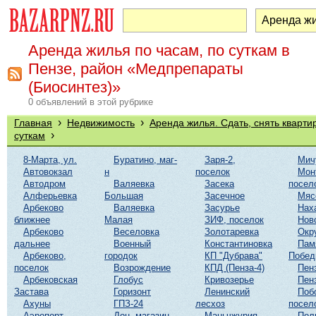
Аренда жилья по часам, по суткам в
Пензе, район «Медпрепараты
(Биосинтез)»
0 объявлений в этой рубрике
›
›
Главная
Недвижимость
Аренда жилья. Сдать, снять кварти
›
суткам
8-Марта, ул.
Буратино, маг-
Заря-2,
Мич
Автовокзал
н
поселок
Мон
Автодром
Валяевка
Засека
посел
Алферьевка
Большая
Засечное
Мяс
Арбеково
Валяевка
Засурье
Нах
ближнее
Малая
ЗИФ, поселок
Нов
Арбеково
Веселовка
Золотаревка
Окр
дальнее
Военный
Константиновка
Пам
Арбеково,
городок
КП "Дубрава"
Побе
поселок
Возрождение
КПД (Пенза-4)
Пен
Арбековская
Глобус
Кривозерье
Пен
Застава
Горизонт
Ленинский
Поб
Ахуны
ГПЗ-24
лесхоз
посел
Аэропорт
Дон, магазин
Маньчжурия
Пол