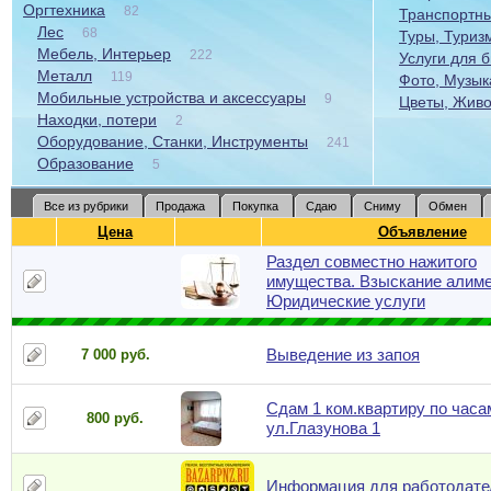
Оргтехника
82
Транспортны
Лес
68
Туры, Туриз
Мебель, Интерьер
222
Услуги для 
Металл
119
Фото, Музыка
Мобильные устройства и аксессуары
9
Цветы, Живо
Находки, потери
2
Оборудование, Станки, Инструменты
241
Образование
5
Все из рубрики
Продажа
Покупка
Сдаю
Сниму
Обмен
Цена
Объявление
Раздел совместно нажитого
имущества. Взыскание алиме
Юридические услуги
Выведение из запоя
7 000 руб.
Сдам 1 ком.квартиру по часа
800 руб.
ул.Глазунова 1
Информация для работодате