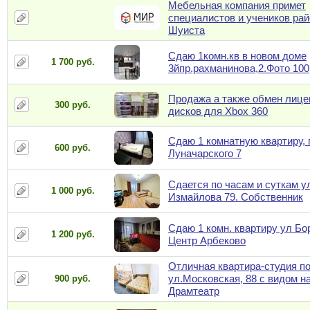
Мебельная компания примет
специалистов и учеников рай
Шуиста
Сдаю 1комн.кв в новом доме
1 700 руб.
3йпр.рахманинова,2.Фото 100
Продажа а также обмен лиц
300 руб.
дисков для Xbox 360
Сдаю 1 комнатную квартиру, 
600 руб.
Луначарского 7
Сдается по часам и суткам у
1 000 руб.
Измайлова 79. Собственник
Сдаю 1 комн. квартиру ул Бо
1 200 руб.
Центр Арбеково
Отличная квартира-студия п
ул.Московская, 88 с видом н
900 руб.
Драмтеатр