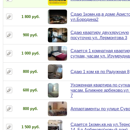
Сдаю 1комн.кв,в доме Аристо
1 800 руб.
ул.Бородина2
Сдаю квартиру двухярусную
900 руб.
посуточно ул. Лермонтова 3
Сдается 1 комнатная квартир
1 000 руб.
суткам, часам ул. Изумрудна
Сдаю 1 ком кв по Радужная 8
800 руб.
Ухоженная квартира по сутка
часам. Ближнее арбеково.ул
600 руб.
7
Аппартаменты по улице Суво
800 руб.
Сдается 1комн.кв.на ул.Терн
1 500 руб.
14 ,Бл.Арбеково(новый дом)