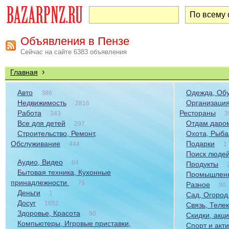
Объявления в Пензе
Сейчас на сайте 6383 объявления
›
Главная
Авто
Одежда, Обу
386
Недвижимость
Организация
2816
Работа
Рестораны
343
3
Все для детей
Отдам даром
297
Строительство, Ремонт,
Охота, Рыба
Обслуживание
Подарки
444
1
Поиск люде
Аудио, Видео
64
Продукты
Бытовая техника, Кухонные
Промышленн
принадлежности
79
Разное
90
Деньги
1
Сад, Огород
Досуг
1652
Связь, Теле
Здоровье, Красота
90
Скидки, акц
Компьютеры, Игровые приставки,
Спорт и акт