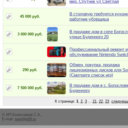
мкр. Спутник ул Светлая
В столовую требуется кухон
45 000 руб.
работник-уборщица
B продаже дом в селе Богосл
3 000 000 руб.
улице Буденного 20
Профессиональный ремонт и
обслуживание Nintendo Switc
Обмен, покупка, продажа
лицензионных дисков для So
290 руб.
(Смотрите список игр)
В продаже дом в с. Богословк
7 500 000 руб.
Буденного
К странице:
1
,
2
,
3
...
21
,
22
,
23
следующ
© ИП Колесников С.А.,
E-mail:
serg@e58.ru