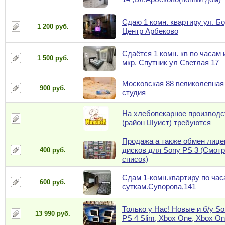
Сдаю 1 комн. квартиру ул. Бо
1 200 руб.
Центр Арбеково
Сдаётся 1 комн. кв по часам 
1 500 руб.
мкр. Спутник ул Светлая 17
Московская 88 великолепная
900 руб.
студия
На хлебопекарное производс
(район Шуист) требуются
Продажа а также обмен лиц
дисков для Sony PS 3 (Смот
400 руб.
список)
Сдам 1-комн.квартиру по час
600 руб.
суткам.Суворова,141
Только у Нас! Новые и б/у So
13 990 руб.
PS 4 Slim, Xbox One, Xbox O