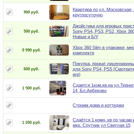
Квартира по ул. Московская,
900 руб.
круглосуточно
Джойстики для игровых прис
Sony PS4, PS3, PS2, Xbox 36
500 руб.
Новые и Б/У
Xbox 360 Slim в упаковке, мно
9 990 руб.
комплекте
Покупка, прокат лицензионн
для Sony PS4, PS5 (Смотрит
600 руб.
игр)
Сдается 1ком.кв.на ул.Терно
1 500 руб.
14 ,Бл.Арбеково
Строим дома и коттеджи
Сдаётся 1 комн. кв по часам 
1 200 руб.
мкр. Спутник ул Светлая 15