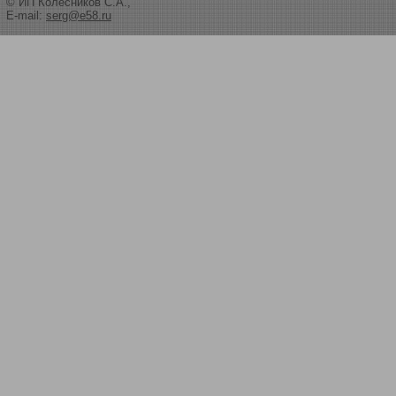
© ИП Колесников С.А.,
E-mail:
serg@e58.ru