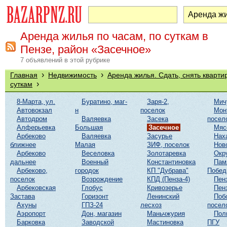
Аренда жилья по часам, по суткам в
Пензе, район «Засечное»
7 объявлений в этой рубрике
›
›
Главная
Недвижимость
Аренда жилья. Сдать, снять кварти
›
суткам
8-Марта, ул.
Буратино, маг-
Заря-2,
Мич
Автовокзал
н
поселок
Мон
Автодром
Валяевка
Засека
посел
Алферьевка
Большая
Засечное
Мяс
Арбеково
Валяевка
Засурье
Нах
ближнее
Малая
ЗИФ, поселок
Нов
Арбеково
Веселовка
Золотаревка
Окр
дальнее
Военный
Константиновка
Пам
Арбеково,
городок
КП "Дубрава"
Побе
поселок
Возрождение
КПД (Пенза-4)
Пен
Арбековская
Глобус
Кривозерье
Пен
Застава
Горизонт
Ленинский
Поб
Ахуны
ГПЗ-24
лесхоз
посел
Аэропорт
Дон, магазин
Маньчжурия
Пол
Барковка
Заводской
Мастиновка
ПГУ