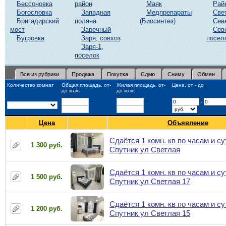
Бессоновка
район
Маяк
Рай
Богословка
Западная
Медпрепараты
Све
Бригадирский
поляна
(Биосинтез)
Сев
мост
Заречный
Сев
Бугровка
Заря, совхоз
посел
Заря-1,
поселок
Все из рубрики
Продажа
Покупка
Сдаю
Сниму
Обмен
Количество комнат
Общая площадь, от-
Жилая площадь, от-
Цена, от - до
до кв.м.
до кв.м.
-
-
-
Цена
Объявление
Сдаётся 1 комн. кв по часам и су
1 300 руб.
Спутник ул Светлая
Сдаётся 1 комн. кв по часам и су
1 500 руб.
Спутник ул Светлая 17
Сдаётся 1 комн. кв по часам и су
1 200 руб.
Спутник ул Светлая 15