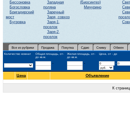
Бессоновка
Западная
(Биосинтез)
Све
Богословка
поляна
Мичурино
Сев
Бригадирский
Заречный
Сев
мост
Заря, совхоз
посел
Бугровка
Заря-1,
Сов
поселок
Заря-2,
поселок
Все из рубрики
Продажа
Покупка
Сдаю
Сниму
Обмен
Количество комнат
Общая площадь, от-
Жилая площадь, от-
Цена, от - до
до кв.м.
до кв.м.
-
-
-
Цена
Объявление
К страни