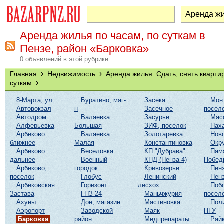
Аренда жилья по часам, по суткам в
Пензе, район «Барковка»
0 объявлений в этой рубрике
›
›
Главная
Недвижимость
Аренда жилья. Сдать, снять кварти
›
суткам
8-Марта, ул.
Буратино, маг-
Засека
Мон
Автовокзал
н
Засечное
посел
Автодром
Валяевка
Засурье
Мяс
Алферьевка
Большая
ЗИФ, поселок
Нах
Арбеково
Валяевка
Золотаревка
Нов
ближнее
Малая
Константиновка
Окр
Арбеково
Веселовка
КП "Дубрава"
Пам
дальнее
Военный
КПД (Пенза-4)
Побед
Арбеково,
городок
Кривозерье
Пенз
поселок
Глобус
Ленинский
Пенз
Арбековская
Горизонт
лесхоз
Поб
Застава
ГПЗ-24
Маньчжурия
посел
Ахуны
Дон, магазин
Мастиновка
Пол
Аэропорт
Заводской
Маяк
ПГУ
Барковка
район
Медпрепараты
Рай