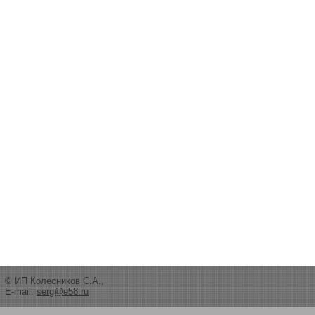
© ИП Колесников С.А.,
E-mail:
serg@e58.ru