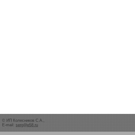
© ИП Колесников С.А.,
E-mail:
serg@e58.ru