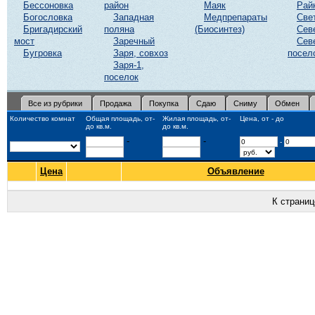
Бессоновка
район
Маяк
Рай
Богословка
Западная
Медпрепараты
Све
Бригадирский
поляна
(Биосинтез)
Сев
мост
Заречный
Сев
Бугровка
Заря, совхоз
посел
Заря-1,
поселок
Все из рубрики
Продажа
Покупка
Сдаю
Сниму
Обмен
Количество комнат
Общая площадь, от-
Жилая площадь, от-
Цена, от - до
до кв.м.
до кв.м.
-
-
-
Цена
Объявление
К страни