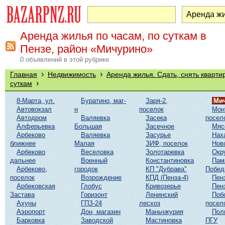
Аренда жилья по часам, по суткам в
Пензе, район «Мичурино»
0 объявлений в этой рубрике
›
›
Главная
Недвижимость
Аренда жилья. Сдать, снять кварти
›
суткам
8-Марта, ул.
Буратино, маг-
Заря-2,
Ми
Автовокзал
н
поселок
Мон
Автодром
Валяевка
Засека
посел
Алферьевка
Большая
Засечное
Мяс
Арбеково
Валяевка
Засурье
Нах
ближнее
Малая
ЗИФ, поселок
Нов
Арбеково
Веселовка
Золотаревка
Окр
дальнее
Военный
Константиновка
Пам
Арбеково,
городок
КП "Дубрава"
Побе
поселок
Возрождение
КПД (Пенза-4)
Пен
Арбековская
Глобус
Кривозерье
Пен
Застава
Горизонт
Ленинский
Поб
Ахуны
ГПЗ-24
лесхоз
посел
Аэропорт
Дон, магазин
Маньчжурия
Пол
Барковка
Заводской
Мастиновка
ПГУ