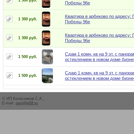
1 300 руб.
Победы 96е
Квартира в арбеково по адресу: 
1 300 руб.
Победы 96е
Квартира в арбеково по адресу: 
1 300 руб.
Победы 96е
Сдам 1 комн. кв на 9 эт. с панор
1 500 руб.
остеклением в новом доме бизне
Сдаю 1 комн. кв на 9 эт. с панор
1 500 руб.
остеклением в новом доме бизне
© ИП Колесников С.А.,
E-mail:
serg@e58.ru