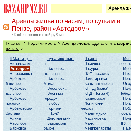
Аренда жилья по часам, по суткам в
Пензе, район «Автодром»
43 объявления в этой рубрике
›
›
Главная
Недвижимость
Аренда жилья. Сдать, снять кварти
›
суткам
8-Марта, ул.
Буратино, маг-
Засека
Мон
Автовокзал
н
Засечное
посел
Автодром
Валяевка
Засурье
Мяс
Алферьевка
Большая
ЗИФ, поселок
Нах
Арбеково
Валяевка
Золотаревка
Нов
ближнее
Малая
Константиновка
Окр
Арбеково
Веселовка
КП "Дубрава"
Пам
дальнее
Военный
КПД (Пенза-4)
Побед
Арбеково,
городок
Кривозерье
Пенз
поселок
Глобус
Ленинский
Пенз
Арбековская
Горизонт
лесхоз
Поб
Застава
ГПЗ-24
Маньчжурия
посел
Ахуны
Дон, магазин
Мастиновка
Пол
Аэропорт
Заводской
Маяк
ПГУ
Барковка
район
Медпрепараты
Рай