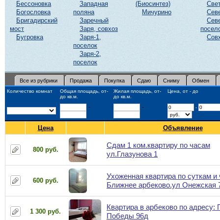
Бессоновка
Западная
(Биосинтез)
Све
Богословка
поляна
Мичурино
Сев
Бригадирский
Заречный
Сев
мост
Заря, совхоз
посел
Бугровка
Заря-1,
Сов
поселок
Заря-2,
поселок
Все из рубрики
Продажа
Покупка
Сдаю
Сниму
Обмен
Количество комнат
Общая площадь, от-
Жилая площадь, от-
Цена, от - до
до кв.м.
до кв.м.
-
-
-
Цена
Объявление
Сдам 1 ком.квартиру по часам
800 руб.
ул.Глазунова 1
Ухоженная квартира по суткам и 
600 руб.
Ближнее арбеково.ул Онежская 
Квартира в арбеково по адресу: 
1 300 руб.
Победы 96д