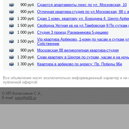
900 руб.
Сдаются апартаменты люкс по ул. Московская, 10
900 руб.
Отличная квартира-студия по ул.Московская, 88 с 
1 200 руб.
Сдаю 1 комн. квартиру ул. Бородина 4. Центр Арбе
1 500 руб.
Свободна Уютная кв.на ул.Тамбовская,9.По суткам,
1 000 руб.
Студия 3 проезд Рахманинова 5-дешево
Vip квартира Арбеково, 1-комн,по часам и суткам,
1 500 руб.
Собственник
900 руб.
Московская 88 великолепная квартира-студия
1 200 руб.
Сдам квартиру в Центре по суткам, часам и на ноч
1 300 руб.
Квартира в арбеково по адресу: Пр. Победы 96е
Все объявления носят исключительно информационный характер и ни 
публичной офертой.
© ИП Колесников С.А.,
E-mail:
serg@e58.ru