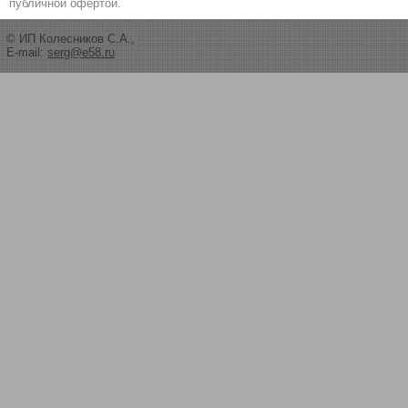
публичной офертой.
© ИП Колесников С.А.,
E-mail:
serg@e58.ru