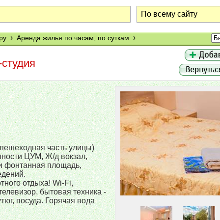
›
›
ру
Аренда жилья по часам, по суткам
-студия
(пешеходная часть улицы)
пности ЦУМ, Ж/д вокзал,
и фонтанная площадь,
едений.
ного отдыха! Wi-Fi,
телевизор, бытовая техника -
тюг, посуда. Горячая вода