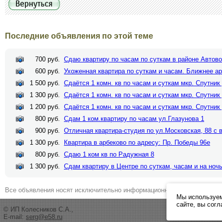
Последние объявления по этой теме
700 руб.
Сдаю квартиру по часам по суткам в районе Автово
600 руб.
Ухоженная квартира по суткам и часам. Ближнее а
1 500 руб.
Сдаётся 1 комн. кв по часам и суткам мкр. Спутник
1 300 руб.
Сдаётся 1 комн. кв по часам и суткам мкр. Спутник
1 200 руб.
Сдаётся 1 комн. кв по часам и суткам мкр. Спутник
800 руб.
Сдам 1 ком.квартиру по часам ул.Глазунова 1
900 руб.
Отличная квартира-студия по ул.Московская, 88 с 
1 300 руб.
Квартира в арбеково по адресу: Пр. Победы 96е
800 руб.
Сдаю 1 ком кв по Радужная 8
1 300 руб.
Сдам квартиру в Центре по суткам, часам и на ноч
Все объявления носят исключительно информационный характер и ни 
Мы используем
сайте, вы сог
© ИП Колесников С.А.,
E-mail:
serg@e58.ru