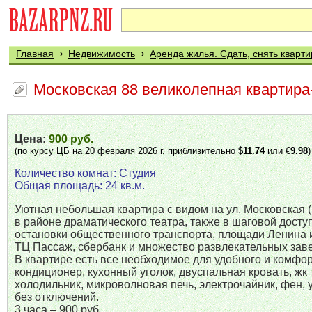
›
›
Главная
Недвижимость
Аренда жилья. Сдать, снять кварти
Московская 88 великолепная квартира
Цена:
900 руб.
(по курсу ЦБ на 20 февраля 2026 г. приблизительно $
11.74
или €
9.98
)
Количество комнат: Студия
Общая площадь: 24 кв.м.
Уютная небольшая квартира с видом на ул. Московская 
в районе драматического театра, также в шаговой досту
остановки общественного транспорта, площади Ленина 
ТЦ Пассаж, сбербанк и множество развлекательных зав
В квартире есть все необходимое для удобного и комфорт
кондиционер, кухонный уголок, двуспальная кровать, жк 
холодильник, микроволновая печь, электрочайник, фен, у
без отключений.
3 часа – 900 руб.