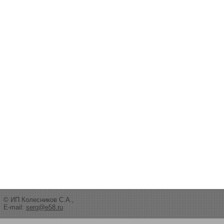
© ИП Колесников С.А.,
E-mail:
serg@e58.ru