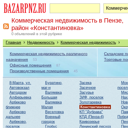
Коммерческая недвижимость в Пензе,
район «Константиновка»
0 объявлений в этой рубрике
›
›
›
Главная
Недвижимость
Коммерческая недвижимость
Коммерческая недвижимость различного
Складские 
назначения
Торговые п
53
Офисные помещения
87
Производственные помещения
45
8-Марта, ул.
Буратино,
Засека
Мон
Автовокзал
маг-н
Засечное
посел
Автодром
Валяевка
Засурье
Мяс
Алферьевка
Большая
ЗИФ, поселок
Нах
Арбеково
Валяевка
Золотаревка
Нов
ближнее
Малая
Константиновка
Окр
Арбеково
Веселовка
КП "Дубрава"
Пам
дальнее
Военный
КПД (Пенза-4)
Побе
Арбеково,
городок
Кривозерье
Пен
поселок
Глобус
Ленинский лесхоз
Пен