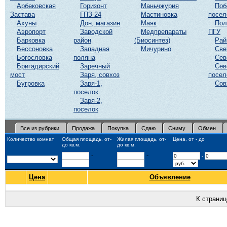
Арбековская
Горизонт
Маньчжурия
Поб
Застава
ГПЗ-24
Мастиновка
посел
Ахуны
Дон, магазин
Маяк
Пол
Аэропорт
Заводской
Медпрепараты
ПГУ
Барковка
район
(Биосинтез)
Рай
Бессоновка
Западная
Мичурино
Све
Богословка
поляна
Сев
Бригадирский
Заречный
Сев
мост
Заря, совхоз
посел
Бугровка
Заря-1,
Сов
поселок
Заря-2,
поселок
Все из рубрики
Продажа
Покупка
Сдаю
Сниму
Обмен
Количество комнат
Общая площадь, от-
Жилая площадь, от-
Цена, от - до
до кв.м.
до кв.м.
-
-
-
Цена
Объявление
К страни