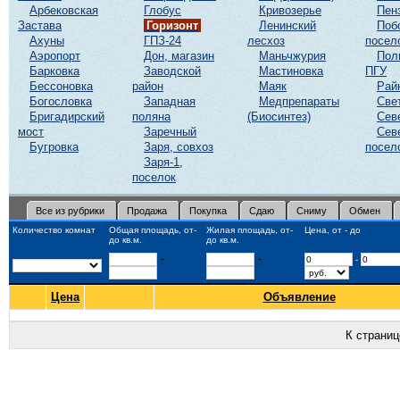
Арбековская
Глобус
Кривозерье
Пен
Застава
Горизонт
Ленинский
Поб
Ахуны
ГПЗ-24
лесхоз
посел
Аэропорт
Дон, магазин
Маньчжурия
Пол
Барковка
Заводской
Мастиновка
ПГУ
Бессоновка
район
Маяк
Рай
Богословка
Западная
Медпрепараты
Све
Бригадирский
поляна
(Биосинтез)
Сев
мост
Заречный
Сев
Бугровка
Заря, совхоз
посел
Заря-1,
поселок
Все из рубрики
Продажа
Покупка
Сдаю
Сниму
Обмен
Количество комнат
Общая площадь, от-
Жилая площадь, от-
Цена, от - до
до кв.м.
до кв.м.
-
-
-
Цена
Объявление
К страни