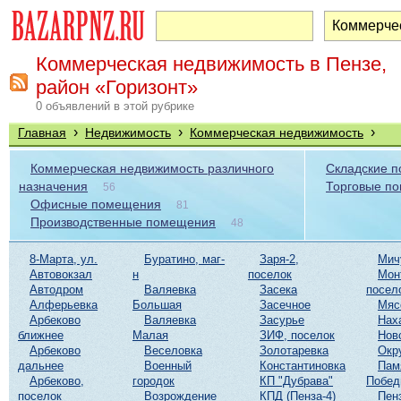
Коммерческая недвижимость в Пензе,
район «Горизонт»
0 объявлений в этой рубрике
›
›
›
Главная
Недвижимость
Коммерческая недвижимость
Коммерческая недвижимость различного
Складские 
назначения
Торговые п
56
Офисные помещения
81
Производственные помещения
48
8-Марта, ул.
Буратино, маг-
Заря-2,
Мич
Автовокзал
н
поселок
Мон
Автодром
Валяевка
Засека
посел
Алферьевка
Большая
Засечное
Мяс
Арбеково
Валяевка
Засурье
Нах
ближнее
Малая
ЗИФ, поселок
Нов
Арбеково
Веселовка
Золотаревка
Окр
дальнее
Военный
Константиновка
Пам
Арбеково,
городок
КП "Дубрава"
Побе
поселок
Возрождение
КПД (Пенза-4)
Пен