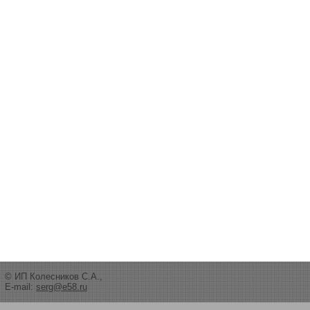
© ИП Колесников С.А.,
E-mail:
serg@e58.ru