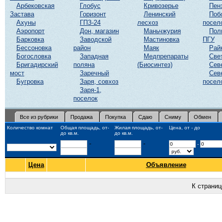
Арбековская
Глобус
Кривозерье
Пен
Застава
Горизонт
Ленинский
Поб
Ахуны
ГПЗ-24
лесхоз
посел
Аэропорт
Дон, магазин
Маньчжурия
Пол
Барковка
Заводской
Мастиновка
ПГУ
Бессоновка
район
Маяк
Рай
Богословка
Западная
Медпрепараты
Све
Бригадирский
поляна
(Биосинтез)
Сев
мост
Заречный
Сев
Бугровка
Заря, совхоз
посел
Заря-1,
поселок
Все из рубрики
Продажа
Покупка
Сдаю
Сниму
Обмен
Количество комнат
Общая площадь, от-
Жилая площадь, от-
Цена, от - до
до кв.м.
до кв.м.
-
-
-
Цена
Объявление
К страни