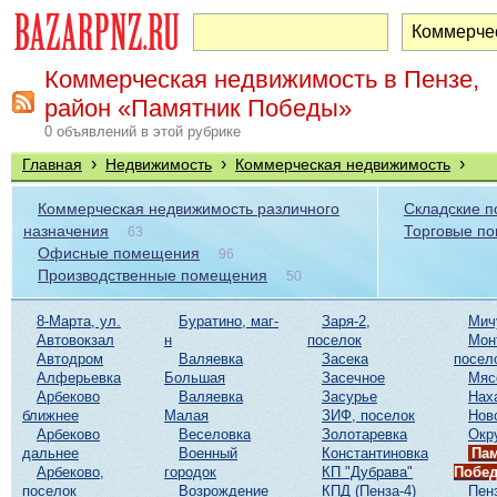
Коммерческая недвижимость в Пензе,
район «Памятник Победы»
0 объявлений в этой рубрике
›
›
›
Главная
Недвижимость
Коммерческая недвижимость
Коммерческая недвижимость различного
Складские 
назначения
Торговые п
63
Офисные помещения
96
Производственные помещения
50
8-Марта, ул.
Буратино, маг-
Заря-2,
Мич
Автовокзал
н
поселок
Мон
Автодром
Валяевка
Засека
посел
Алферьевка
Большая
Засечное
Мяс
Арбеково
Валяевка
Засурье
Нах
ближнее
Малая
ЗИФ, поселок
Нов
Арбеково
Веселовка
Золотаревка
Окр
дальнее
Военный
Константиновка
Па
Арбеково,
городок
КП "Дубрава"
Побе
поселок
Возрождение
КПД (Пенза-4)
Пен