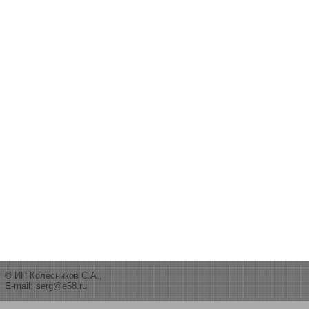
© ИП Колесников С.А.,
E-mail:
serg@e58.ru