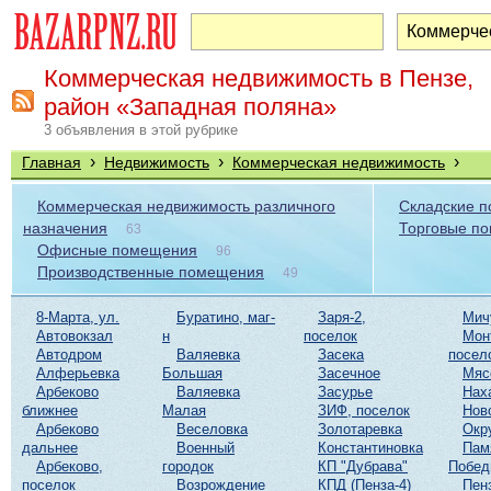
Коммерческая недвижимость в Пензе,
район «Западная поляна»
3 объявления в этой рубрике
›
›
›
Главная
Недвижимость
Коммерческая недвижимость
Коммерческая недвижимость различного
Складские 
назначения
Торговые п
63
Офисные помещения
96
Производственные помещения
49
8-Марта, ул.
Буратино, маг-
Заря-2,
Мич
Автовокзал
н
поселок
Мон
Автодром
Валяевка
Засека
посел
Алферьевка
Большая
Засечное
Мяс
Арбеково
Валяевка
Засурье
Нах
ближнее
Малая
ЗИФ, поселок
Нов
Арбеково
Веселовка
Золотаревка
Окр
дальнее
Военный
Константиновка
Пам
Арбеково,
городок
КП "Дубрава"
Побе
поселок
Возрождение
КПД (Пенза-4)
Пен