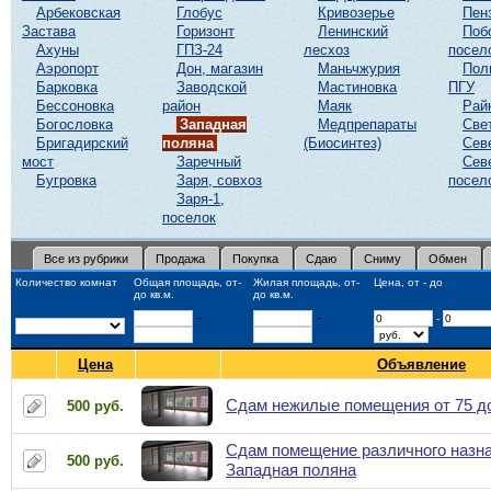
Арбековская
Глобус
Кривозерье
Пен
Застава
Горизонт
Ленинский
Поб
Ахуны
ГПЗ-24
лесхоз
посел
Аэропорт
Дон, магазин
Маньчжурия
Пол
Барковка
Заводской
Мастиновка
ПГУ
Бессоновка
район
Маяк
Рай
Богословка
Западная
Медпрепараты
Све
Бригадирский
поляна
(Биосинтез)
Сев
мост
Заречный
Сев
Бугровка
Заря, совхоз
посел
Заря-1,
поселок
Все из рубрики
Продажа
Покупка
Сдаю
Сниму
Обмен
Количество комнат
Общая площадь, от-
Жилая площадь, от-
Цена, от - до
до кв.м.
до кв.м.
-
-
-
Цена
Объявление
Сдам нежилые помещения от 75 до
500 руб.
Сдам помещение различного назнач
500 руб.
Западная поляна