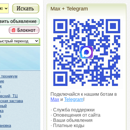
Max + Telegram
 техникум
ие
к
а
Подключайся к нашим ботам в
вский, ТЦ
Max
и
Telegram
!
ская застава
чный
· Служба поддержки
ка
· Оповещения от сайта
а
· Ваши объявления
· Платные коды
ановка