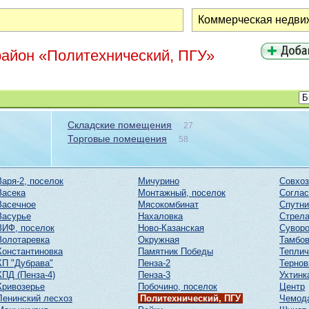
район «Политехнический, ПГУ»
Складские помещения
27
Торговые помещения
58
Заря-2, поселок
Мичурино
Совхоз
Засека
Монтажный, поселок
Соглас
Засечное
Мясокомбинат
Спутни
Засурье
Нахаловка
Стрел
ЗИФ, поселок
Ново-Казанская
Суворо
Золотаревка
Окружная
Тамбов
Константиновка
Памятник Победы
Тепли
КП "Дубрава"
Пенза-2
Тернов
КПД (Пенза-4)
Пенза-3
Ухтинк
Кривозерье
Побочино, поселок
Центр
Ленинский лесхоз
Политехнический, ПГУ
Чемод