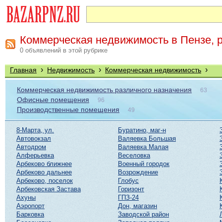
Коммерческая недвижимость в Пензе, 
0 объявлений в этой рубрике
›
›
›
Главная
Недвижимость
Коммерческая недвижимость
Коммерческая недвижимость различного назначения
63
Офисные помещения
96
Производственные помещения
49
8-Марта, ул.
Буратино, маг-н
Автовокзал
Валяевка Большая
Автодром
Валяевка Малая
Алферьевка
Веселовка
Арбеково ближнее
Военный городок
Арбеково дальнее
Возрождение
Арбеково, поселок
Глобус
Арбековская Застава
Горизонт
Ахуны
ГПЗ-24
Аэропорт
Дон, магазин
Барковка
Заводской район