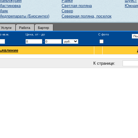
Маньчжурия
Райки
Шуист
Мастиновка
Светлая поляна
Южная
Маяк
Север
Медпрепараты (Биосинтез)
Северная поляна, поселок
Услуги
Работа
Бартер
 кв.м.
Цена, от - до
С фото
-
ъявление
К странице: