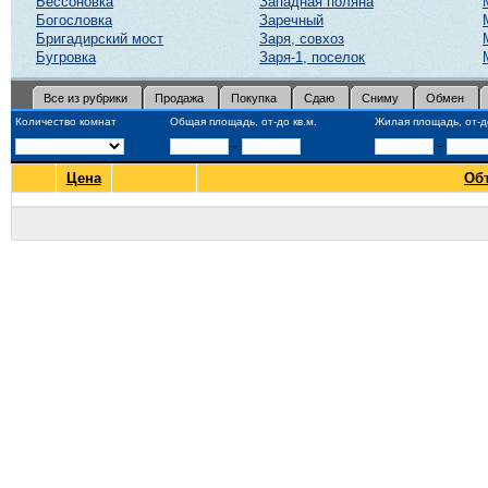
Бессоновка
Западная поляна
Богословка
Заречный
Бригадирский мост
Заря, совхоз
Бугровка
Заря-1, поселок
Все из рубрики
Продажа
Покупка
Сдаю
Сниму
Обмен
Количество комнат
Общая площадь, от-до кв.м.
Жилая площадь, от-до
-
-
Цена
Об