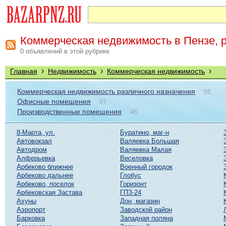
Коммерческая недвижимость в Пензе, р
0 объявлений в этой рубрике
›
›
›
Главная
Недвижимость
Коммерческая недвижимость
Коммерческая недвижимость различного назначения
55
Офисные помещения
87
Производственные помещения
46
8-Марта, ул.
Буратино, маг-н
Автовокзал
Валяевка Большая
Автодром
Валяевка Малая
Алферьевка
Веселовка
Арбеково ближнее
Военный городок
Арбеково дальнее
Глобус
Арбеково, поселок
Горизонт
Арбековская Застава
ГПЗ-24
Ахуны
Дон, магазин
Аэропорт
Заводской район
Барковка
Западная поляна