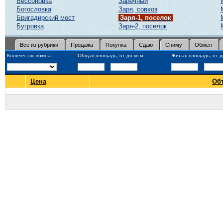
Бессоновка
Заречный
Богословка
Заря, совхоз
Бригадирский мост
Заря-1, поселок
Бугровка
Заря-2, поселок
Все из рубрики
Продажа
Покупка
Сдаю
Сниму
Обмен
Количество комнат
Общая площадь, от-до кв.м.
Жилая площадь, от-до
-
-
Цена
Об