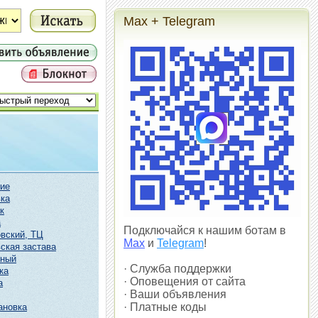
Max + Telegram
ие
ка
к
а
Подключайся к нашим ботам в
вский, ТЦ
Max
и
Telegram
!
ская застава
чный
· Служба поддержки
ка
· Оповещения от сайта
а
· Ваши объявления
· Платные коды
ановка