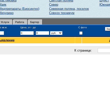
Мастиновка
Светлая поляна
Шуист
Маяк
Север
Южная
Медпрепараты (Биосинтез)
Северная поляна, поселок
Мичурино
Совхоз техникум
Услуги
Работа
Бартер
 кв.м.
Цена, от - до
С фото
-
ъявление
К странице: