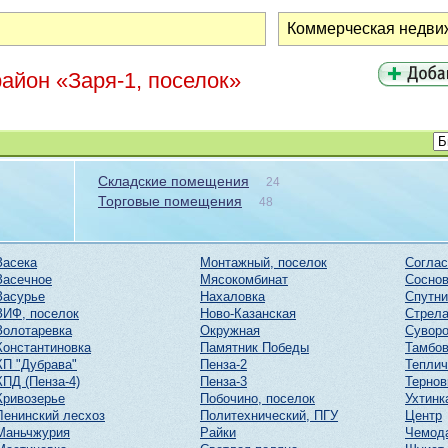
айон «Заря-1, поселок»
Складские помещения
24
Торговые помещения
48
Засека
Монтажный, поселок
Соглас
Засечное
Мясокомбинат
Соснов
Засурье
Нахаловка
Спутни
ЗИФ, поселок
Ново-Казанская
Стрел
Золотаревка
Окружная
Суворо
Константиновка
Памятник Победы
Тамбов
КП "Дубрава"
Пенза-2
Тепли
КПД (Пенза-4)
Пенза-3
Тернов
Кривозерье
Побочино, поселок
Ухтинк
Ленинский лесхоз
Политехнический, ПГУ
Центр
Маньчжурия
Райки
Чемод