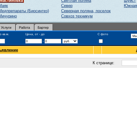
Мастиновка
Светлая поляна
Шуист
Маяк
Север
Южная
Медпрепараты (Биосинтез)
Северная поляна, поселок
Мичурино
Совхоз техникум
Услуги
Работа
Бартер
 кв.м.
Цена, от - до
С фото
-
ъявление
К странице: