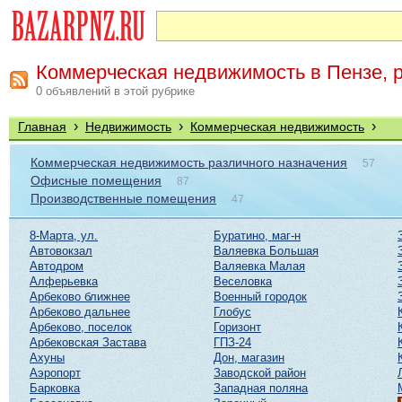
Коммерческая недвижимость в Пензе, 
0 объявлений в этой рубрике
›
›
›
Главная
Недвижимость
Коммерческая недвижимость
Коммерческая недвижимость различного назначения
57
Офисные помещения
87
Производственные помещения
47
8-Марта, ул.
Буратино, маг-н
Автовокзал
Валяевка Большая
Автодром
Валяевка Малая
Алферьевка
Веселовка
Арбеково ближнее
Военный городок
Арбеково дальнее
Глобус
Арбеково, поселок
Горизонт
Арбековская Застава
ГПЗ-24
Ахуны
Дон, магазин
Аэропорт
Заводской район
Барковка
Западная поляна