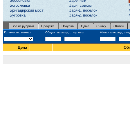
Бессоновка
Заречный
Богословка
Заря, совхоз
Бригадирский мост
Заря-1, поселок
Бугровка
Заря-2, поселок
Все из рубрики
Продажа
Покупка
Сдаю
Сниму
Обмен
Количество комнат
Общая площадь, от-до кв.м.
Жилая площадь, от-до
-
-
Цена
Об