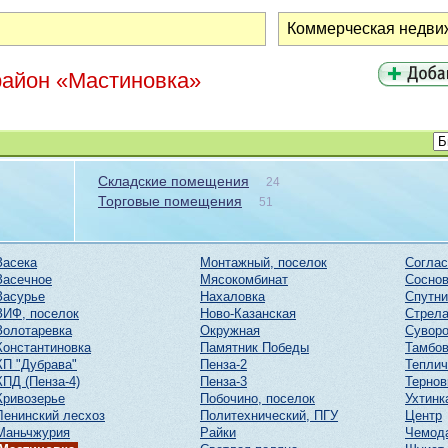
район «Мастиновка»
Складские помещения
24
Торговые помещения
51
Засека
Монтажный, поселок
Соглас
Засечное
Мясокомбинат
Соснов
Засурье
Нахаловка
Спутни
ЗИФ, поселок
Ново-Казанская
Стрел
Золотаревка
Окружная
Суворо
Константиновка
Памятник Победы
Тамбов
КП "Дубрава"
Пенза-2
Тепли
КПД (Пенза-4)
Пенза-3
Тернов
Кривозерье
Побочино, поселок
Ухтинк
Ленинский лесхоз
Политехнический, ПГУ
Центр
Маньчжурия
Райки
Чемод