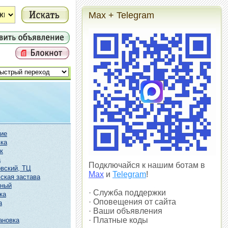
Max + Telegram
ие
ка
к
а
Подключайся к нашим ботам в
вский, ТЦ
Max
и
Telegram
!
ская застава
чный
· Служба поддержки
ка
· Оповещения от сайта
а
· Ваши объявления
· Платные коды
ановка