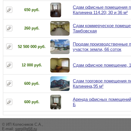
Сдам офисные помещения п
650 руб.
Калинина 114.20; 30 и 36 м²
Сдам коммерческое помещен
260 руб.
Тамбовская
Продам производственные 
52 500 000 руб.
участок земли, 66 соток
Сдам офисное помещение, 1
12 000 руб.
Сдам торговое помещения по
600 руб.
Калинина,95 м²
Аренда офисных помещений,
600 руб.
Б
© ИП Колесников С.А.,
E-mail:
serg@e58.ru