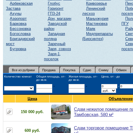
Арбековская
Глобус
Кривозерье
Пен
Застава
Горизонт
Ленинский
Поб
Ахуны
ГПЗ-24
лесхоз
посел
Аэропорт
Дон, магазин
Маньчжурия
Пол
Барковка
Заводской
Мастиновка
ПГУ
Бессоновка
район
Маяк
Рай
Богословка
Западная
Медпрепараты
Све
Бригадирский
поляна
(Биосинтез)
Сев
мост
Заречный
Сев
Бугровка
Заря, совхоз
посел
Заря-1,
поселок
Все из рубрики
Продажа
Покупка
Сдаю
Сниму
Обмен
Количество комнат
Общая площадь, от-
Жилая площадь, от-
Цена, от - до
до кв.м.
до кв.м.
-
-
-
Цена
Объявление
Сдам нежилое помещение по
150 000 руб.
Тамбовская, 580 м²
Сдам торговое помещение ТЦ
600 руб.