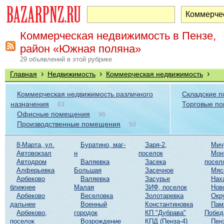
Коммерческая недвижимость в Пензе,
район «Южная поляна»
29 объявлений в этой рубрике
›
›
›
Главная
Недвижимость
Коммерческая недвижимость
Коммерческая недвижимость различного
Складские 
назначения
Торговые п
63
Офисные помещения
96
Производственные помещения
50
8-Марта, ул.
Буратино, маг-
Заря-2,
Мич
Автовокзал
н
поселок
Мон
Автодром
Валяевка
Засека
посел
Алферьевка
Большая
Засечное
Мяс
Арбеково
Валяевка
Засурье
Нах
ближнее
Малая
ЗИФ, поселок
Нов
Арбеково
Веселовка
Золотаревка
Окр
дальнее
Военный
Константиновка
Пам
Арбеково,
городок
КП "Дубрава"
Побе
поселок
Возрождение
КПД (Пенза-4)
Пен