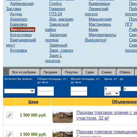
Арбековская
Глобус
Кривозерье
Пен
Застава
Горизонт
Ленинский
Поб
Ахуны
ГПЗ-24
лесхоз
посел
Аэропорт
Дон, магазин
Маньчжурия
Пол
Барковка
Заводской
Мастиновка
ПГУ
Бессоновка
район
Маяк
Рай
Богословка
Западная
Медпрепараты
Све
Бригадирский
поляна
(Биосинтез)
Сев
мост
Заречный
Сев
Бугровка
Заря, совхоз
посел
Заря-1,
поселок
Все из рубрики
Продажа
Покупка
Сдаю
Сниму
Обмен
Количество комнат
Общая площадь, от-
Жилая площадь, от-
Цена, от - до
до кв.м.
до кв.м.
-
-
-
Цена
Объявление
Продам торговое здание с 
1 500 000 руб.
участком, 32 м²
Продам торговое помещение,
1 500 000 руб.