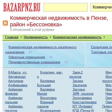
Коммерческая недвижимость в Пензе,
район «Бессоновка»
5 объявлений в этой рубрике
›
›
›
Главная
Недвижимость
Коммерческая недвижимость
Коммерческая недвижимость различного
Складские 
назначения
Торговые п
63
Офисные помещения
96
Производственные помещения
50
8-Марта, ул.
Буратино, маг-
Заря-2,
Мич
Автовокзал
н
поселок
Мон
Автодром
Валяевка
Засека
посел
Алферьевка
Большая
Засечное
Мяс
Арбеково
Валяевка
Засурье
Нах
ближнее
Малая
ЗИФ, поселок
Нов
Арбеково
Веселовка
Золотаревка
Окр
дальнее
Военный
Константиновка
Пам
Арбеково,
городок
КП "Дубрава"
Побе
поселок
Возрождение
КПД (Пенза-4)
Пен