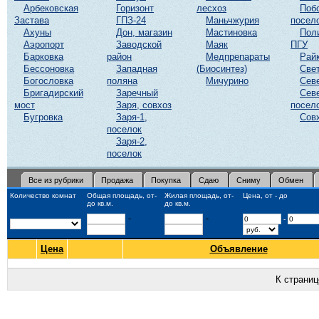
Арбековская
Горизонт
лесхоз
Поб
Застава
ГПЗ-24
Маньчжурия
посел
Ахуны
Дон, магазин
Мастиновка
Пол
Аэропорт
Заводской
Маяк
ПГУ
Барковка
район
Медпрепараты
Рай
Бессоновка
Западная
(Биосинтез)
Све
Богословка
поляна
Мичурино
Сев
Бригадирский
Заречный
Сев
мост
Заря, совхоз
посел
Бугровка
Заря-1,
Сов
поселок
Заря-2,
поселок
Все из рубрики
Продажа
Покупка
Сдаю
Сниму
Обмен
Количество комнат
Общая площадь, от-
Жилая площадь, от-
Цена, от - до
до кв.м.
до кв.м.
-
-
-
Цена
Объявление
К страни