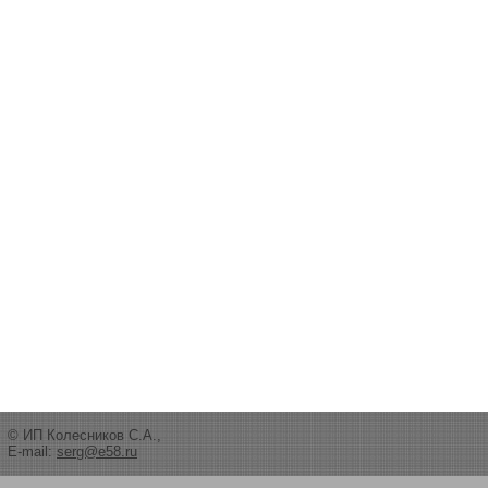
© ИП Колесников С.А.,
E-mail:
serg@e58.ru