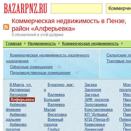
Коммерческая недвижимость в Пензе,
район «Алферьевка»
0 объявлений в этой рубрике
›
›
›
Главная
Недвижимость
Коммерческая недвижимость
Коммерческая недвижимость различного
Складские 
назначения
Торговые п
57
Офисные помещения
86
Производственные помещения
47
8-Марта, ул.
Буратино, маг-
Засека
Мон
Автовокзал
н
Засечное
посел
Автодром
Валяевка
Засурье
Мяс
Алферьевка
Большая
ЗИФ, поселок
Нах
Арбеково
Валяевка
Золотаревка
Нов
ближнее
Малая
Константиновка
Окр
Арбеково
Веселовка
КП "Дубрава"
Пам
дальнее
Военный
КПД (Пенза-4)
Побед
Арбеково,
городок
Кривозерье
Пенз
поселок
Глобус
Ленинский
Пенз