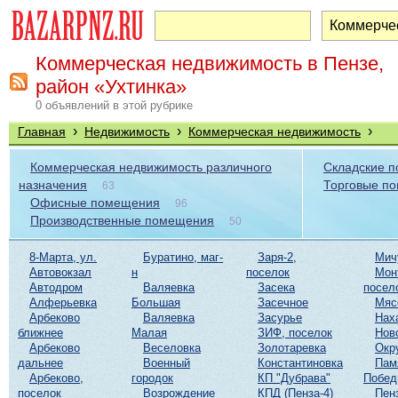
Коммерческая недвижимость в Пензе,
район «Ухтинка»
0 объявлений в этой рубрике
›
›
›
Главная
Недвижимость
Коммерческая недвижимость
Коммерческая недвижимость различного
Складские 
назначения
Торговые п
63
Офисные помещения
96
Производственные помещения
50
8-Марта, ул.
Буратино, маг-
Заря-2,
Мич
Автовокзал
н
поселок
Мон
Автодром
Валяевка
Засека
посел
Алферьевка
Большая
Засечное
Мяс
Арбеково
Валяевка
Засурье
Нах
ближнее
Малая
ЗИФ, поселок
Нов
Арбеково
Веселовка
Золотаревка
Окр
дальнее
Военный
Константиновка
Пам
Арбеково,
городок
КП "Дубрава"
Побе
поселок
Возрождение
КПД (Пенза-4)
Пен