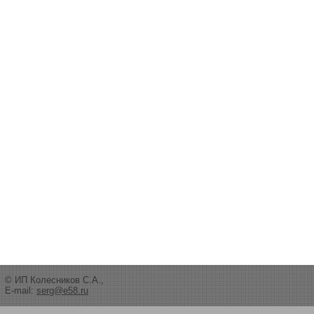
© ИП Колесников С.А.,
E-mail:
serg@e58.ru