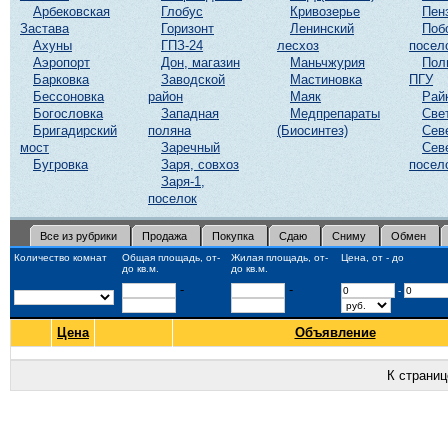
Арбековская
Глобус
Кривозерье
Пен
Застава
Горизонт
Ленинский
Поб
Ахуны
ГПЗ-24
лесхоз
посел
Аэропорт
Дон, магазин
Маньчжурия
Пол
Барковка
Заводской
Мастиновка
ПГУ
Бессоновка
район
Маяк
Рай
Богословка
Западная
Медпрепараты
Све
Бригадирский
поляна
(Биосинтез)
Сев
мост
Заречный
Сев
Бугровка
Заря, совхоз
посел
Заря-1,
поселок
Все из рубрики
Продажа
Покупка
Сдаю
Сниму
Обмен
Количество комнат
Общая площадь, от-
Жилая площадь, от-
Цена, от - до
до кв.м.
до кв.м.
-
-
-
Цена
Объявление
К страни