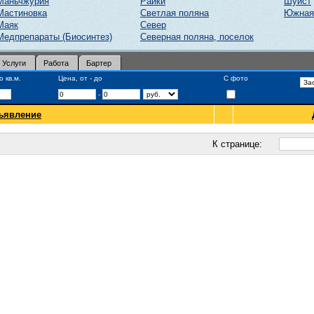
Маньчжурия
Райки
Шуист
Мастиновка
Светлая поляна
Южная
Маяк
Север
Медпрепараты (Биосинтез)
Северная поляна, поселок
Услуги
Работа
Бартер
 кв.м.
Цена, от - до
С фото
-
ъявление
К странице: