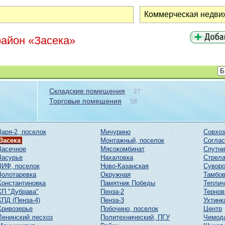
район «Засека»
Складские помещения
27
Торговые помещения
58
Заря-2, поселок
Мичурино
Совхоз
Засека
Монтажный, поселок
Соглас
Засечное
Мясокомбинат
Спутни
Засурье
Нахаловка
Стрел
ЗИФ, поселок
Ново-Казанская
Суворо
Золотаревка
Окружная
Тамбов
Константиновка
Памятник Победы
Тепли
КП "Дубрава"
Пенза-2
Тернов
КПД (Пенза-4)
Пенза-3
Ухтинк
Кривозерье
Побочино, поселок
Центр
Ленинский лесхоз
Политехнический, ПГУ
Чемод