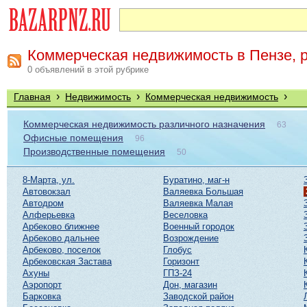
Коммерческая недвижимость в Пензе, 
0 объявлений в этой рубрике
›
›
›
Главная
Недвижимость
Коммерческая недвижимость
Коммерческая недвижимость различного назначения
63
Офисные помещения
96
Производственные помещения
50
8-Марта, ул.
Буратино, маг-н
Автовокзал
Валяевка Большая
Автодром
Валяевка Малая
Алферьевка
Веселовка
Арбеково ближнее
Военный городок
Арбеково дальнее
Возрождение
Арбеково, поселок
Глобус
Арбековская Застава
Горизонт
Ахуны
ГПЗ-24
Аэропорт
Дон, магазин
Барковка
Заводской район