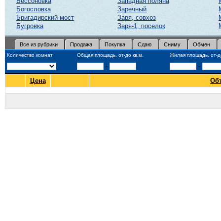
Бессоновка
Западная поляна
Богословка
Заречный
Бригадирский мост
Заря, совхоз
Бугровка
Заря-1, поселок
Все из рубрики
Продажа
Покупка
Сдаю
Сниму
Обмен
Количество комнат
Общая площадь, от-до кв.м.
Жилая площадь, от-до
-
-
Цена
Об