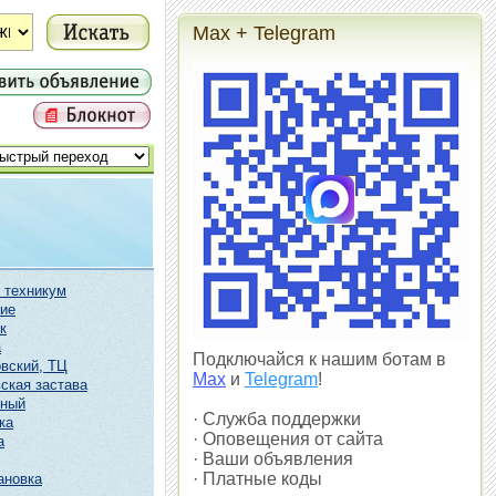
Max + Telegram
 техникум
ие
к
а
Подключайся к нашим ботам в
вский, ТЦ
Max
и
Telegram
!
ская застава
чный
· Служба поддержки
ка
· Оповещения от сайта
а
· Ваши объявления
· Платные коды
ановка