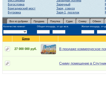
Бессоновка
Западная поляна
Богословка
Заречный
Бригадирский мост
Заря, совхоз
Бугровка
Заря-1, поселок
Все из рубрики
Продажа
Покупка
Сдаю
Сниму
Обмен
Количество комнат
Общая площадь, от-до кв.м.
Жилая площадь, от-до
-
-
Цена
В продаже коммерческое по
27 000 000 руб.
Сниму помещение в Спутник