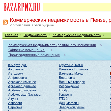
Коммерческая недвижимость в Пензе, 
2 объявления в этой рубрике
›
›
›
Главная
Недвижимость
Коммерческая недвижимость
Коммерческая недвижимость различного назначения
56
Офисные помещения
81
Производственные помещения
48
8-Марта, ул.
Буратино, маг-н
Автовокзал
Валяевка Большая
Автодром
Валяевка Малая
Алферьевка
Веселовка
Арбеково ближнее
Военный городок
Арбеково дальнее
Возрождение
Арбеково, поселок
Глобус
Арбековская Застава
Горизонт
Ахуны
ГПЗ-24
Аэропорт
Дон, магазин
Барковка
Заводской район