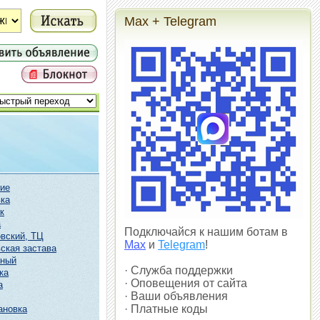
Max + Telegram
ие
ка
к
а
Подключайся к нашим ботам в
вский, ТЦ
Max
и
Telegram
!
ская застава
чный
· Служба поддержки
ка
· Оповещения от сайта
а
· Ваши объявления
· Платные коды
ановка