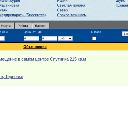
Маньчжурия
Райки
Шуист
Мастиновка
Светлая поляна
Южная
Маяк
Север
Медпрепараты (Биосинтез)
Совхоз техникум
Услуги
Работа
Бартер
 кв.м.
Цена, от - до
С фото
-
Объявление
мещение в самом центре Спутника 215 кв.м
е, Терновке