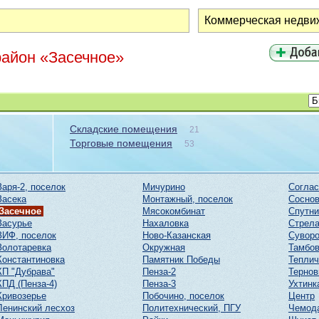
район «Засечное»
Складские помещения
21
Торговые помещения
53
Заря-2, поселок
Мичурино
Соглас
Засека
Монтажный, поселок
Соснов
Засечное
Мясокомбинат
Спутни
Засурье
Нахаловка
Стрел
ЗИФ, поселок
Ново-Казанская
Суворо
Золотаревка
Окружная
Тамбов
Константиновка
Памятник Победы
Тепли
КП "Дубрава"
Пенза-2
Тернов
КПД (Пенза-4)
Пенза-3
Ухтинк
Кривозерье
Побочино, поселок
Центр
Ленинский лесхоз
Политехнический, ПГУ
Чемод