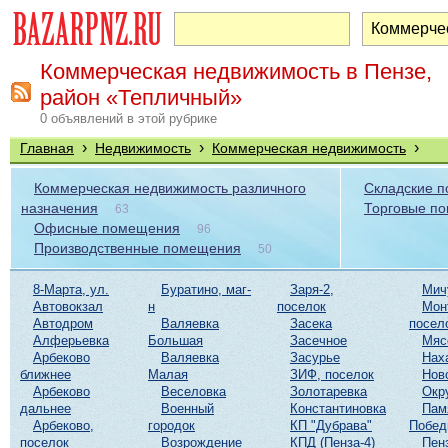
Коммерческая недвижимость в Пензе,
район «Тепличный»
0 объявлений в этой рубрике
›
›
›
Главная
Недвижимость
Коммерческая недвижимость
Коммерческая недвижимость различного
Складские 
назначения
Торговые п
63
Офисные помещения
96
Производственные помещения
50
8-Марта, ул.
Буратино, маг-
Заря-2,
Мич
Автовокзал
н
поселок
Мон
Автодром
Валяевка
Засека
посел
Алферьевка
Большая
Засечное
Мяс
Арбеково
Валяевка
Засурье
Нах
ближнее
Малая
ЗИФ, поселок
Нов
Арбеково
Веселовка
Золотаревка
Окр
дальнее
Военный
Константиновка
Пам
Арбеково,
городок
КП "Дубрава"
Побе
поселок
Возрождение
КПД (Пенза-4)
Пен