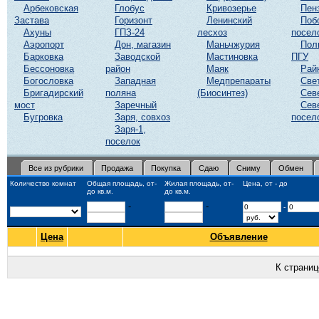
Арбековская
Глобус
Кривозерье
Пен
Застава
Горизонт
Ленинский
Поб
Ахуны
ГПЗ-24
лесхоз
посел
Аэропорт
Дон, магазин
Маньчжурия
Пол
Барковка
Заводской
Мастиновка
ПГУ
Бессоновка
район
Маяк
Рай
Богословка
Западная
Медпрепараты
Све
Бригадирский
поляна
(Биосинтез)
Сев
мост
Заречный
Сев
Бугровка
Заря, совхоз
посел
Заря-1,
поселок
Все из рубрики
Продажа
Покупка
Сдаю
Сниму
Обмен
Количество комнат
Общая площадь, от-
Жилая площадь, от-
Цена, от - до
до кв.м.
до кв.м.
-
-
-
Цена
Объявление
К страни