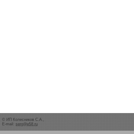
© ИП Колесников С.А.,
E-mail:
serg@e58.ru