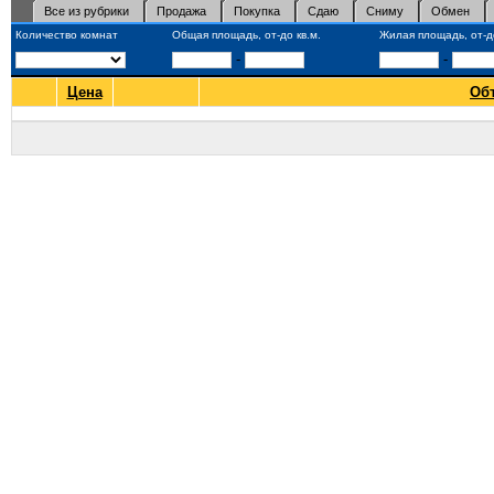
Все из рубрики
Продажа
Покупка
Сдаю
Сниму
Обмен
Количество комнат
Общая площадь, от-до кв.м.
Жилая площадь, от-до
-
-
Цена
Об