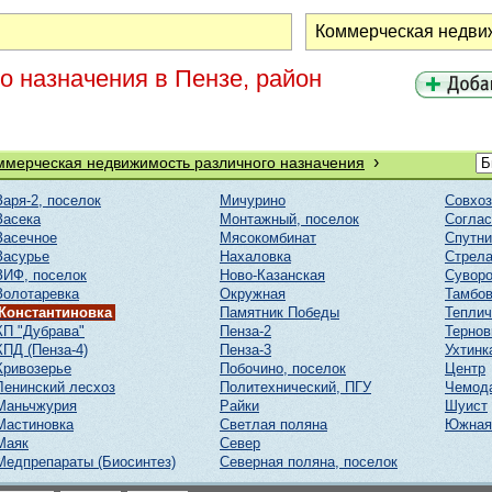
 назначения в Пензе, район
›
ммерческая недвижимость различного назначения
Заря-2, поселок
Мичурино
Совхоз
Засека
Монтажный, поселок
Соглас
Засечное
Мясокомбинат
Спутни
Засурье
Нахаловка
Стрел
ЗИФ, поселок
Ново-Казанская
Суворо
Золотаревка
Окружная
Тамбов
Константиновка
Памятник Победы
Тепли
КП "Дубрава"
Пенза-2
Тернов
КПД (Пенза-4)
Пенза-3
Ухтинк
Кривозерье
Побочино, поселок
Центр
Ленинский лесхоз
Политехнический, ПГУ
Чемод
Маньчжурия
Райки
Шуист
Мастиновка
Светлая поляна
Южная
Маяк
Север
Медпрепараты (Биосинтез)
Северная поляна, поселок