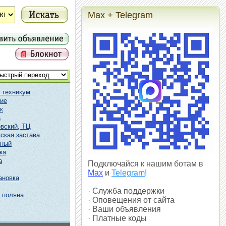
Max + Telegram
 техникум
ие
к
а
вский, ТЦ
ская застава
чный
ка
а
Подключайся к нашим ботам в
Max
и
Telegram
!
ановка
· Служба поддержки
 поляна
· Оповещения от сайта
· Ваши объявления
· Платные коды