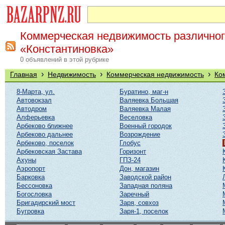
Коммерческая недвижимость различного
«Константиновка»
0 объявлений в этой рубрике
›
›
›
Главная
Недвижимость
Коммерческая недвижимость
Ко
8-Марта, ул.
Буратино, маг-н
Автовокзал
Валяевка Большая
Автодром
Валяевка Малая
Алферьевка
Веселовка
Арбеково ближнее
Военный городок
Арбеково дальнее
Возрождение
Арбеково, поселок
Глобус
Арбековская Застава
Горизонт
Ахуны
ГПЗ-24
Аэропорт
Дон, магазин
Барковка
Заводской район
Бессоновка
Западная поляна
Богословка
Заречный
Бригадирский мост
Заря, совхоз
Бугровка
Заря-1, поселок