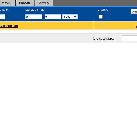
Услуги
Работа
Бартер
 кв.м.
Цена, от - до
С фото
-
ъявление
К странице: