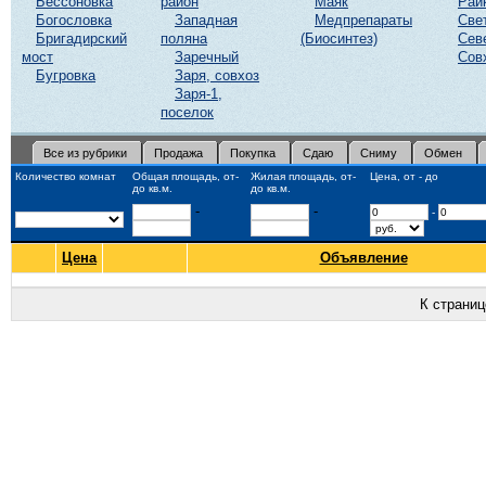
Бессоновка
район
Маяк
Рай
Богословка
Западная
Медпрепараты
Све
Бригадирский
поляна
(Биосинтез)
Сев
мост
Заречный
Сов
Бугровка
Заря, совхоз
Заря-1,
поселок
Все из рубрики
Продажа
Покупка
Сдаю
Сниму
Обмен
Количество комнат
Общая площадь, от-
Жилая площадь, от-
Цена, от - до
до кв.м.
до кв.м.
-
-
-
Цена
Объявление
К страни