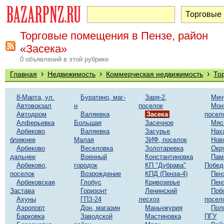
Торговые помещения в Пензе, район
«Засека»
0 объявлений в этой рубрике
›
›
›
Главная
Недвижимость
Коммерческая недвижимость
То
8-Марта, ул.
Буратино, маг-
Заря-2,
Мич
Автовокзал
н
поселок
Мон
Автодром
Валяевка
Засека
посел
Алферьевка
Большая
Засечное
Мяс
Арбеково
Валяевка
Засурье
Нах
ближнее
Малая
ЗИФ, поселок
Нов
Арбеково
Веселовка
Золотаревка
Окр
дальнее
Военный
Константиновка
Пам
Арбеково,
городок
КП "Дубрава"
Побе
поселок
Возрождение
КПД (Пенза-4)
Пен
Арбековская
Глобус
Кривозерье
Пен
Застава
Горизонт
Ленинский
Поб
Ахуны
ГПЗ-24
лесхоз
посел
Аэропорт
Дон, магазин
Маньчжурия
Пол
Барковка
Заводской
Мастиновка
ПГУ