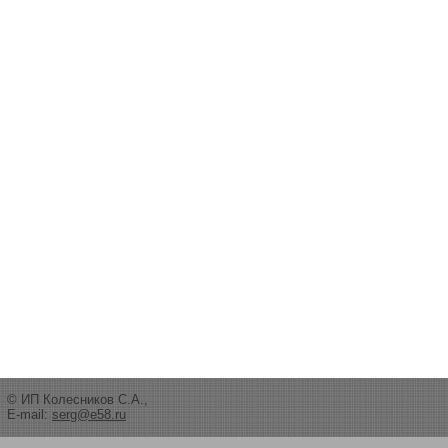
© ИП Колесников С.А.,
E-mail:
serg@e58.ru