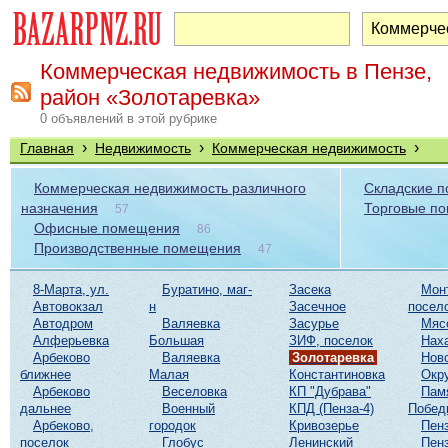
Коммерческая недвижимость в Пензе,
район «Золотаревка»
0 объявлений в этой рубрике
›
›
›
Главная
Недвижимость
Коммерческая недвижимость
Коммерческая недвижимость различного
Складские 
назначения
Торговые п
57
Офисные помещения
86
Производственные помещения
47
8-Марта, ул.
Буратино, маг-
Засека
Мон
Автовокзал
н
Засечное
посел
Автодром
Валяевка
Засурье
Мяс
Алферьевка
Большая
ЗИФ, поселок
Нах
Арбеково
Валяевка
Золотаревка
Нов
ближнее
Малая
Константиновка
Окр
Арбеково
Веселовка
КП "Дубрава"
Пам
дальнее
Военный
КПД (Пенза-4)
Побед
Арбеково,
городок
Кривозерье
Пенз
поселок
Глобус
Ленинский
Пенз