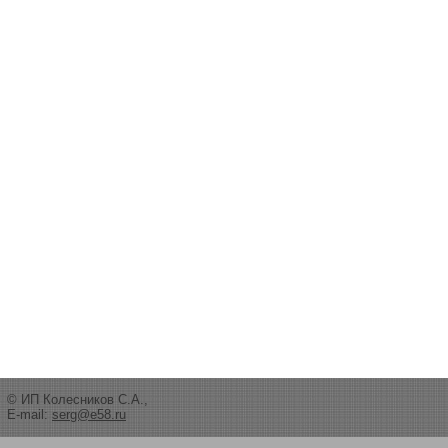
© ИП Колесников С.А.,
E-mail:
serg@e58.ru