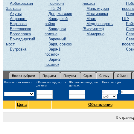
Арбековская
Горизонт
лесхоз
Поб
Застава
ГПЗ-24
Маньчжурия
посел
Ахуны
Дон, магазин
Мастиновка
Пол
Аэропорт
Заводской
Маяк
ПГУ
Барковка
район
Медпрепараты
Рай
Бессоновка
Западная
(Биосинтез)
Све
Богословка
поляна
Мичурино
Сев
Бригадирский
Заречный
Сев
мост
Заря, совхоз
посел
Бугровка
Заря-1,
Сов
поселок
Заря-2,
поселок
Все из рубрики
Продажа
Покупка
Сдаю
Сниму
Обмен
Количество комнат
Общая площадь, от-
Жилая площадь, от-
Цена, от - до
до кв.м.
до кв.м.
-
-
-
Цена
Объявление
К страни