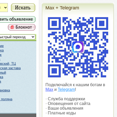
Max + Telegram
ие
ка
к
а
вский, ТЦ
ская застава
чный
ка
а
Подключайся к нашим ботам в
Max
и
Telegram
!
ановка
· Служба поддержки
 поляна
· Оповещения от сайта
· Ваши объявления
· Платные коды