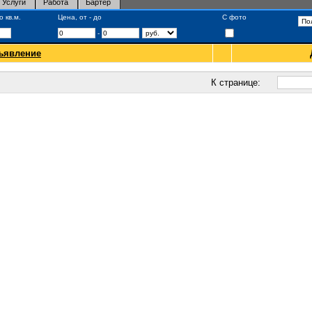
Услуги
Работа
Бартер
 кв.м.
Цена, от - до
С фото
-
ъявление
К странице: