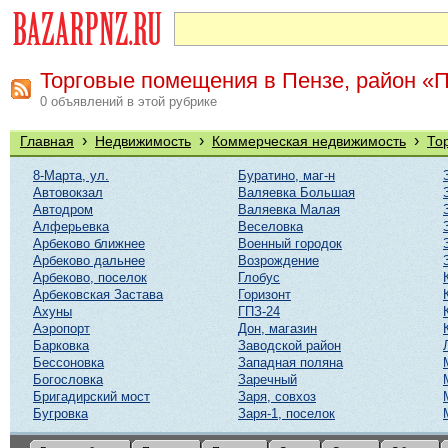
Торговые помещения в Пензе, район «
0 объявлений в этой рубрике
›
›
›
Главная
Недвижимость
Коммерческая недвижимость
То
8-Марта, ул.
Буратино, маг-н
Автовокзал
Валяевка Большая
Автодром
Валяевка Малая
Алферьевка
Веселовка
Арбеково ближнее
Военный городок
Арбеково дальнее
Возрождение
Арбеково, поселок
Глобус
Арбековская Застава
Горизонт
Ахуны
ГПЗ-24
Аэропорт
Дон, магазин
Барковка
Заводской район
Бессоновка
Западная поляна
Богословка
Заречный
Бригадирский мост
Заря, совхоз
Бугровка
Заря-1, поселок