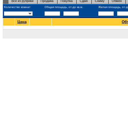
Все из рубрики
Продажа
Покупка
Сдаю
Сниму
Обмен
Количество комнат
Общая площадь, от-до кв.м.
Жилая площадь, от-до
-
-
Цена
Об