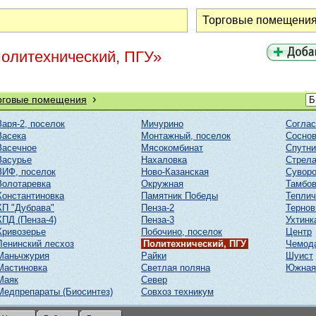
Политехнический, ПГУ»
›
рговые помещения
Заря-2, поселок
Мичурино
Соглас
Засека
Монтажный, поселок
Соснов
Засечное
Мясокомбинат
Спутни
Засурье
Нахаловка
Стрел
ЗИФ, поселок
Ново-Казанская
Суворо
Золотаревка
Окружная
Тамбов
Константиновка
Памятник Победы
Тепли
КП "Дубрава"
Пенза-2
Тернов
КПД (Пенза-4)
Пенза-3
Ухтинк
Кривозерье
Побочино, поселок
Центр
Ленинский лесхоз
Политехнический, ПГУ
Чемод
Маньчжурия
Райки
Шуист
Мастиновка
Светлая поляна
Южная
Маяк
Север
Медпрепараты (Биосинтез)
Совхоз техникум