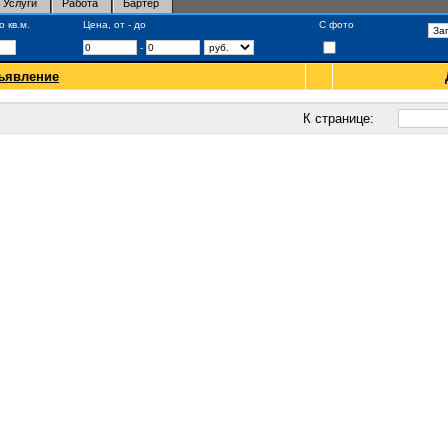
Услуги
Работа
Бартер
 кв.м.
Цена, от - до
С фото
-
ъявление
К странице: