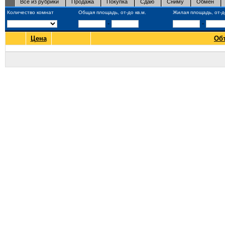
Все из рубрики
Продажа
Покупка
Сдаю
Сниму
Обмен
Количество комнат
Общая площадь, от-до кв.м.
Жилая площадь, от-до
-
-
Цена
Об