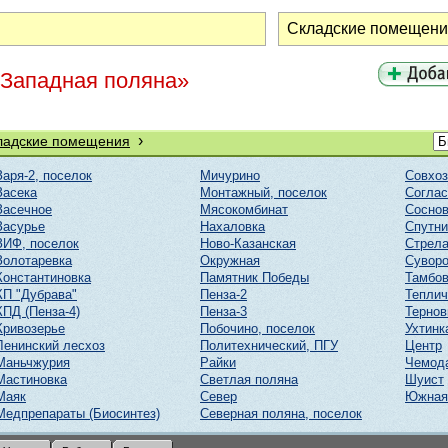
«Западная поляна»
›
ладские помещения
Заря-2, поселок
Мичурино
Совхоз
Засека
Монтажный, поселок
Соглас
Засечное
Мясокомбинат
Соснов
Засурье
Нахаловка
Спутни
ЗИФ, поселок
Ново-Казанская
Стрел
Золотаревка
Окружная
Суворо
Константиновка
Памятник Победы
Тамбов
КП "Дубрава"
Пенза-2
Тепли
КПД (Пенза-4)
Пенза-3
Тернов
Кривозерье
Побочино, поселок
Ухтинк
Ленинский лесхоз
Политехнический, ПГУ
Центр
Маньчжурия
Райки
Чемод
Мастиновка
Светлая поляна
Шуист
Маяк
Север
Южная
Медпрепараты (Биосинтез)
Северная поляна, поселок