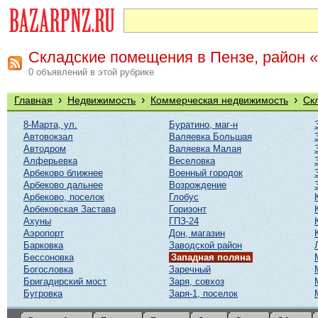
Складские помещения в Пензе, район 
0 объявлений в этой рубрике
›
›
›
Главная
Недвижимость
Коммерческая недвижимость
Ск
8-Марта, ул.
Буратино, маг-н
Автовокзал
Валяевка Большая
Автодром
Валяевка Малая
Алферьевка
Веселовка
Арбеково ближнее
Военный городок
Арбеково дальнее
Возрождение
Арбеково, поселок
Глобус
Арбековская Застава
Горизонт
Ахуны
ГПЗ-24
Аэропорт
Дон, магазин
Барковка
Заводской район
Бессоновка
Западная поляна
Богословка
Заречный
Бригадирский мост
Заря, совхоз
Бугровка
Заря-1, поселок