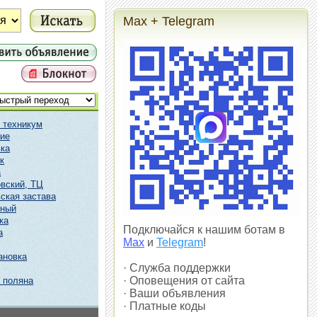
Max + Telegram
 техникум
ие
ка
к
а
вский, ТЦ
ская застава
чный
ка
Подключайся к нашим ботам в
а
Max
и
Telegram
!
ановка
· Служба поддержки
· Оповещения от сайта
 поляна
· Ваши объявления
· Платные коды