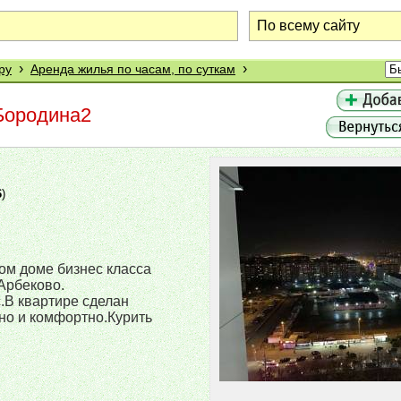
›
›
ру
Аренда жилья по часам, по суткам
.Бородина2
6
)
ом доме бизнес класса
Арбеково.
.В квартире сделан
но и комфортно.Курить