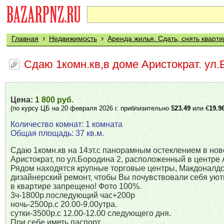
›
›
Главная
Недвижимость
Аренда жилья. Сдать, снять кварти
Сдаю 1комн.кв,в доме Аристократ. ул
Цена:
1 800 руб.
(по курсу ЦБ на 20 февраля 2026 г. приблизительно $
23.49
или €
19.9
Количество комнат: 1 комната
Общая площадь: 37 кв.м.
Сдаю 1комн.кв на 14эт.с панорамным остеклением в нов
Аристократ, по ул.Бородина 2, расположенный в центре 
Рядом находятся крупные торговые центры, Макдоналдс
дизайнерский ремонт, чтобы Вы почувствовали себя уют
в квартире запрещено! Фото 100%.
3ч-1800р.последующий час+200р
ночь-2500р.с 20.00-9.00утра.
сутки-3500р.с 12.00-12.00 следующего дня.
При себе иметь паспорт.