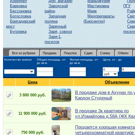
Аэропорт
Дон, магазин
Маньчжурия
Пол
Барковка
Заводской
Мастиновка
ПГУ
Бессоновка
район
Маяк
Рай
Богословка
Западная
Медпрепараты
Све
Бригадирский
поляна
(Биосинтез)
Сев
мост
Заречный
Сев
Бугровка
Заря, совхоз
посел
Заря-1,
поселок
Все из рубрики
Продажа
Покупка
Сдаю
Сниму
Обмен
Количество комнат
Общая площадь, от-
Жилая площадь, от-
Цена, от - до
до кв.м.
до кв.м.
-
-
-
Цена
Объявление
В продаже дом в Ахунах по 
3 800 000 руб.
Кардон Студеный
В продаже 3к квартира по
11 900 000 руб.
ул.Измайлова д.58А (ЖК Ква
Продается хорошая комната
четырехкомнатной квартире 
750 000 руб.