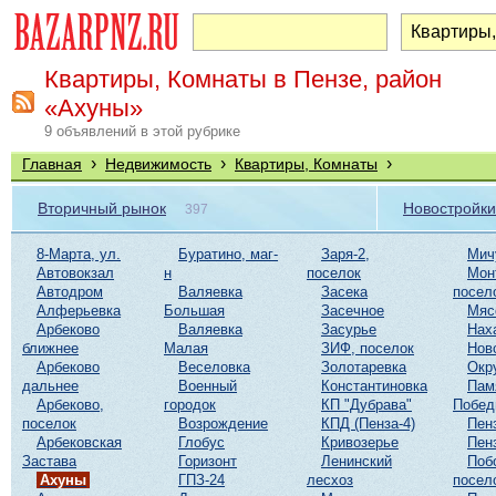
Квартиры, Комнаты в Пензе, район
«Ахуны»
9 объявлений в этой рубрике
›
›
›
Главная
Недвижимость
Квартиры, Комнаты
Вторичный рынок
Новостройки
397
8-Марта, ул.
Буратино, маг-
Заря-2,
Мич
Автовокзал
н
поселок
Мон
Автодром
Валяевка
Засека
посел
Алферьевка
Большая
Засечное
Мяс
Арбеково
Валяевка
Засурье
Нах
ближнее
Малая
ЗИФ, поселок
Нов
Арбеково
Веселовка
Золотаревка
Окр
дальнее
Военный
Константиновка
Пам
Арбеково,
городок
КП "Дубрава"
Побе
поселок
Возрождение
КПД (Пенза-4)
Пен
Арбековская
Глобус
Кривозерье
Пен
Застава
Горизонт
Ленинский
Поб
Ахуны
ГПЗ-24
лесхоз
посел