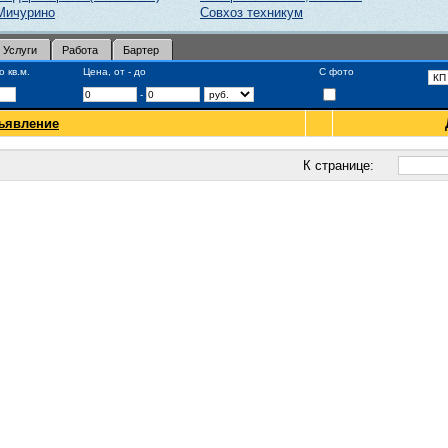
Мичурино
Совхоз техникум
Услуги
Работа
Бартер
 кв.м.
Цена, от - до
С фото
-
ъявление
К странице: