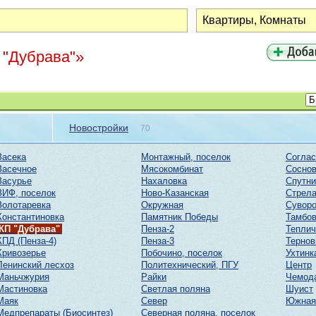
 "Дубрава"»
Новостройки
70
Засека
Монтажный, поселок
Соглас
Засечное
Мясокомбинат
Соснов
Засурье
Нахаловка
Спутни
ЗИФ, поселок
Ново-Казанская
Стрел
Золотаревка
Окружная
Суворо
Константиновка
Памятник Победы
Тамбов
КП "Дубрава"
Пенза-2
Тепли
КПД (Пенза-4)
Пенза-3
Тернов
Кривозерье
Побочино, поселок
Ухтинк
Ленинский лесхоз
Политехнический, ПГУ
Центр
Маньчжурия
Райки
Чемод
Мастиновка
Светлая поляна
Шуист
Маяк
Север
Южная
Медпрепараты (Биосинтез)
Северная поляна, поселок