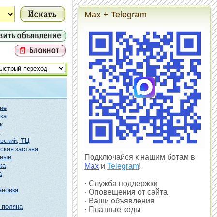
Max + Telegram
ие
ка
к
а
вский, ТЦ
ская застава
Подключайся к нашим ботам в
чный
ка
Max
и
Telegram
!
а
· Служба поддержки
ановка
· Оповещения от сайта
· Ваши объявления
 поляна
· Платные коды