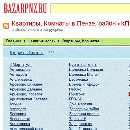
Квартиры, Комнаты в Пензе, район «КП
0 объявлений в этой рубрике
›
›
›
Главная
Недвижимость
Квартиры, Комнаты
Вторичный рынок
386
8-Марта, ул.
Буратино, маг-н
Автовокзал
Валяевка Большая
Автодром
Валяевка Малая
Алферьевка
Веселовка
Арбеково ближнее
Военный городок
Арбеково дальнее
Глобус
Арбеково, поселок
Горизонт
Арбековская Застава
ГПЗ-24
Ахуны
Дон, магазин
Аэропорт
Заводской район
Барковка
Западная поляна
Бессоновка
Заречный
Богословка
Заря, совхоз
Бригадирский мост
Заря-1, поселок