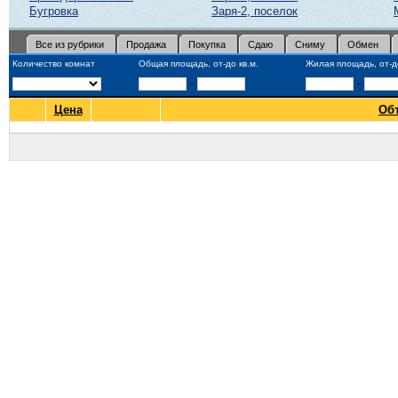
Бугровка
Заря-2, поселок
Все из рубрики
Продажа
Покупка
Сдаю
Сниму
Обмен
Количество комнат
Общая площадь, от-до кв.м.
Жилая площадь, от-до
-
-
Цена
Об