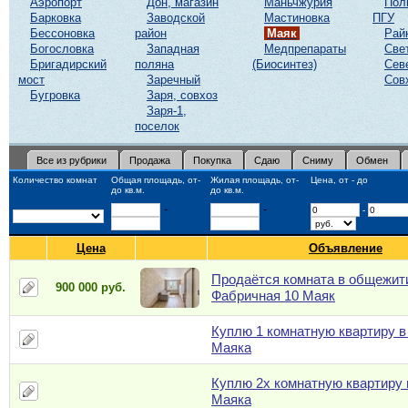
Аэропорт
Дон, магазин
Маньчжурия
Пол
Барковка
Заводской
Мастиновка
ПГУ
Бессоновка
район
Маяк
Рай
Богословка
Западная
Медпрепараты
Све
Бригадирский
поляна
(Биосинтез)
Сев
мост
Заречный
Сов
Бугровка
Заря, совхоз
Заря-1,
поселок
Все из рубрики
Продажа
Покупка
Сдаю
Сниму
Обмен
Количество комнат
Общая площадь, от-
Жилая площадь, от-
Цена, от - до
до кв.м.
до кв.м.
-
-
-
Цена
Объявление
Продаётся комната в общежити
900 000 руб.
Фабричная 10 Маяк
Куплю 1 комнатную квартиру в
Маяка
Куплю 2х комнатную квартиру 
Маяка