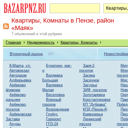
Квартиры, Комнаты в Пензе, район
«Маяк»
7 объявлений в этой рубрике
›
›
›
Главная
Недвижимость
Квартиры, Комнаты
Вторичный рынок
Новостройки
397
8-Марта, ул.
Буратино, маг-
Заря-2,
Мич
Автовокзал
н
поселок
Мон
Автодром
Валяевка
Засека
посел
Алферьевка
Большая
Засечное
Мяс
Арбеково
Валяевка
Засурье
Нах
ближнее
Малая
ЗИФ, поселок
Нов
Арбеково
Веселовка
Золотаревка
Окр
дальнее
Военный
Константиновка
Пам
Арбеково,
городок
КП "Дубрава"
Побе
поселок
Возрождение
КПД (Пенза-4)
Пен
Арбековская
Глобус
Кривозерье
Пен
Застава
Горизонт
Ленинский
Поб
Ахуны
ГПЗ-24
лесхоз
посел