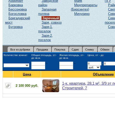
Аэропорт
Заводской
Маяк
ПГУ
Барковка
район
Медпрепараты
Рай
Бессоновка
Западная
(Биосинтез)
Све
Богословка
поляна
Мичурино
Сев
Бригадирский
Заречный
Сев
мост
Заря, совхоз
посел
Бугровка
Заря-1,
Сов
поселок
Заря-2,
поселок
Все из рубрики
Продажа
Покупка
Сдаю
Сниму
Обмен
Количество комнат
Общая площадь, от-
Жилая площадь, от-
Цена, от - до
до кв.м.
до кв.м.
-
-
-
Цена
Объявление
1-к. квартира, 28.1 м², 3/9 эт п
2 100 000 руб.
Строителей, 7