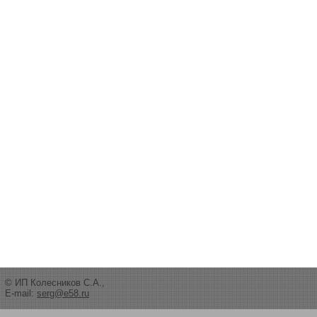
© ИП Колесников С.А.,
E-mail:
serg@e58.ru