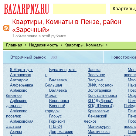
Квартиры, Комнаты в Пензе, район
«Заречный»
1 объявление в этой рубрике
›
›
›
Главная
Недвижимость
Квартиры, Комнаты
Вторичный рынок
Новостройки
363
8-Марта, ул.
Буратино, маг-
Засека
Мон
Автовокзал
н
Засечное
посел
Автодром
Валяевка
Засурье
Мяс
Алферьевка
Большая
ЗИФ, поселок
Нах
Арбеково
Валяевка
Золотаревка
Нов
ближнее
Малая
Константиновка
Окр
Арбеково
Веселовка
КП "Дубрава"
Пам
дальнее
Военный
КПД (Пенза-4)
Побед
Арбеково,
городок
Кривозерье
Пенз
поселок
Глобус
Ленинский
Пенз
Арбековская
Горизонт
лесхоз
Поб
Застава
ГПЗ-24
Маньчжурия
посел
Ахуны
Дон, магазин
Мастиновка
Пол