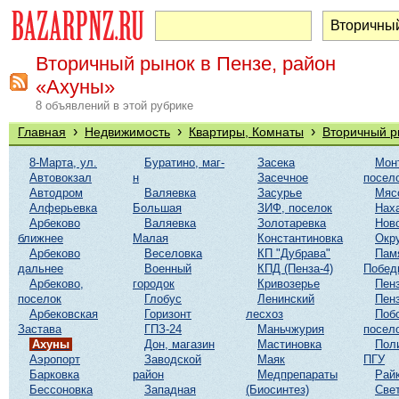
Вторичный рынок в Пензе, район
«Ахуны»
8 объявлений в этой рубрике
›
›
›
Главная
Недвижимость
Квартиры, Комнаты
Вторичный р
8-Марта, ул.
Буратино, маг-
Засека
Мон
Автовокзал
н
Засечное
посел
Автодром
Валяевка
Засурье
Мяс
Алферьевка
Большая
ЗИФ, поселок
Нах
Арбеково
Валяевка
Золотаревка
Нов
ближнее
Малая
Константиновка
Окр
Арбеково
Веселовка
КП "Дубрава"
Пам
дальнее
Военный
КПД (Пенза-4)
Побед
Арбеково,
городок
Кривозерье
Пенз
поселок
Глобус
Ленинский
Пенз
Арбековская
Горизонт
лесхоз
Поб
Застава
ГПЗ-24
Маньчжурия
посел
Ахуны
Дон, магазин
Мастиновка
Пол
Аэропорт
Заводской
Маяк
ПГУ
Барковка
район
Медпрепараты
Рай
Бессоновка
Западная
(Биосинтез)
Све