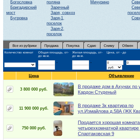
Богословка
поляна
Мичурино
Сев
Бригадирский
Заречный
Сев
мост
Заря, совхоз
посел
Бугровка
Заря-1,
Сов
поселок
Заря-2,
поселок
Все из рубрики
Продажа
Покупка
Сдаю
Сниму
Обмен
Количество комнат
Общая площадь, от-
Жилая площадь, от-
Цена, от - до
до кв.м.
до кв.м.
-
-
-
Цена
Объявление
В продаже дом в Ахунах по 
3 800 000 руб.
Кардон Студеный
В продаже 3к квартира по
11 900 000 руб.
ул.Измайлова д.58А (ЖК Ква
Продается хорошая комната
четырехкомнатной квартире 
750 000 руб.
Спартаковская 9