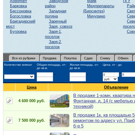
Аэропорт
Заводской
Маяк
ПГУ
Барковка
район
Медпрепараты
Рай
Бессоновка
Западная
(Биосинтез)
Све
Богословка
поляна
Мичурино
Сев
Бригадирский
Заречный
Сев
мост
Заря, совхоз
посел
Бугровка
Заря-1,
Сов
поселок
Заря-2,
поселок
Все из рубрики
Продажа
Покупка
Сдаю
Сниму
Обмен
Количество комнат
Общая площадь, от-
Жилая площадь, от-
Цена, от - до
до кв.м.
до кв.м.
-
-
-
Цена
Объявление
В продаже 1-комн. квартира н
Фонтанная, д. 14 (с мебелью 
4 600 000 руб.
техникой)
В продаже 1к. кв площадью 5
ремонтом по адресу ул. При
7 500 000 руб.
б-р 5