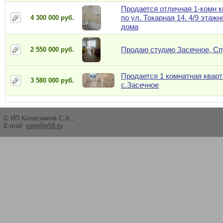
Продается отличная 1-комн к
по ул. Токарная 14. 4/9 этажн
4 300 000 руб.
дома
Продаю студию Засечное, Сп
2 550 000 руб.
Продается 1 комнатная квар
3 580 000 руб.
с.Засечное
© ИП Колесников С.А.,
E-mail:
serg@e58.ru