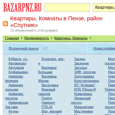
Квартиры, Комнаты в Пензе, район
«Спутник»
13 объявлений в этой рубрике
›
›
›
Главная
Недвижимость
Квартиры, Комнаты
Вторичный рынок
Новостройки
387
8-Марта, ул.
Буратино, маг-
Засека
Мон
Автовокзал
н
Засечное
посел
Автодром
Валяевка
Засурье
Мяс
Алферьевка
Большая
ЗИФ, поселок
Нах
Арбеково
Валяевка
Золотаревка
Нов
ближнее
Малая
Константиновка
Окр
Арбеково
Веселовка
КП "Дубрава"
Пам
дальнее
Военный
КПД (Пенза-4)
Побед
Арбеково,
городок
Кривозерье
Пенз
поселок
Глобус
Ленинский
Пенз
Арбековская
Горизонт
лесхоз
Поб
Застава
ГПЗ-24
Маньчжурия
посел
Ахуны
Дон, магазин
Мастиновка
Пол