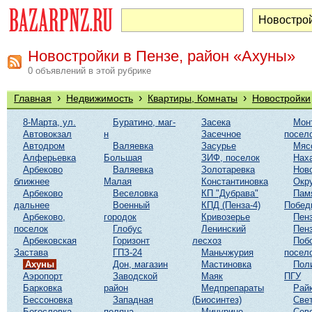
Новостройки в Пензе, район «Ахуны»
0 объявлений в этой рубрике
›
›
›
Главная
Недвижимость
Квартиры, Комнаты
Новостройки
8-Марта, ул.
Буратино, маг-
Засека
Мон
Автовокзал
н
Засечное
посел
Автодром
Валяевка
Засурье
Мяс
Алферьевка
Большая
ЗИФ, поселок
Нах
Арбеково
Валяевка
Золотаревка
Нов
ближнее
Малая
Константиновка
Окр
Арбеково
Веселовка
КП "Дубрава"
Пам
дальнее
Военный
КПД (Пенза-4)
Побед
Арбеково,
городок
Кривозерье
Пенз
поселок
Глобус
Ленинский
Пенз
Арбековская
Горизонт
лесхоз
Поб
Застава
ГПЗ-24
Маньчжурия
посел
Ахуны
Дон, магазин
Мастиновка
Пол
Аэропорт
Заводской
Маяк
ПГУ
Барковка
район
Медпрепараты
Рай
Бессоновка
Западная
(Биосинтез)
Све
Богословка
поляна
Мичурино
Сев