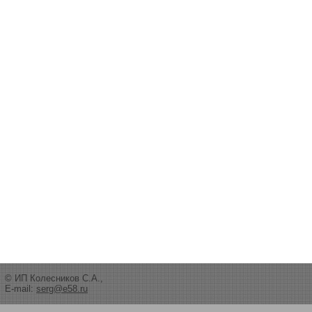
© ИП Колесников С.А.,
E-mail:
serg@e58.ru