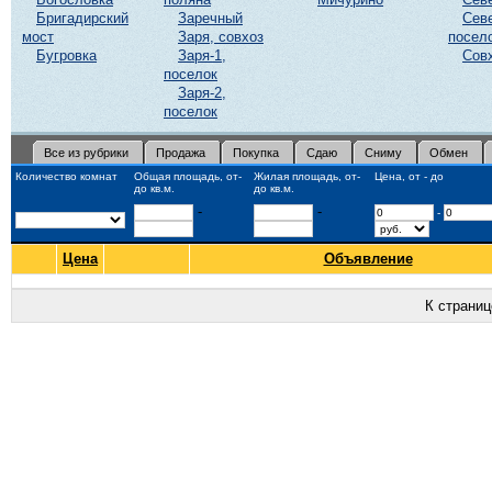
Бригадирский
Заречный
Сев
мост
Заря, совхоз
посел
Бугровка
Заря-1,
Сов
поселок
Заря-2,
поселок
Все из рубрики
Продажа
Покупка
Сдаю
Сниму
Обмен
Количество комнат
Общая площадь, от-
Жилая площадь, от-
Цена, от - до
до кв.м.
до кв.м.
-
-
-
Цена
Объявление
К страни