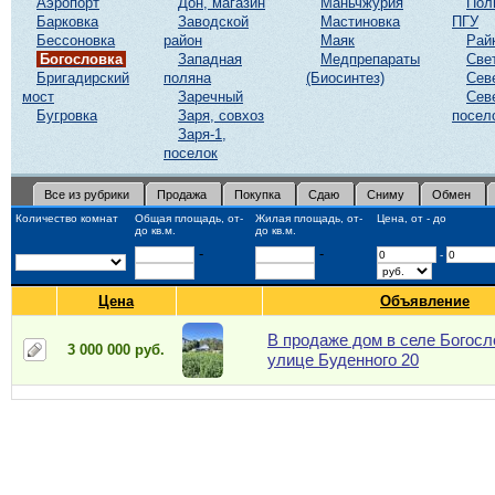
Аэропорт
Дон, магазин
Маньчжурия
Пол
Барковка
Заводской
Мастиновка
ПГУ
Бессоновка
район
Маяк
Рай
Богословка
Западная
Медпрепараты
Све
Бригадирский
поляна
(Биосинтез)
Сев
мост
Заречный
Сев
Бугровка
Заря, совхоз
посел
Заря-1,
поселок
Все из рубрики
Продажа
Покупка
Сдаю
Сниму
Обмен
Количество комнат
Общая площадь, от-
Жилая площадь, от-
Цена, от - до
до кв.м.
до кв.м.
-
-
-
Цена
Объявление
B продаже дом в селе Богосл
3 000 000 руб.
улице Буденного 20